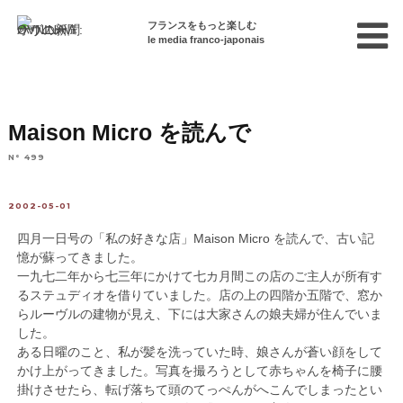
フランスをもっと楽しむ
le media franco-japonais
Home
連載終了記事
読者からの手紙
Maison Micro を読んで
N° 499
2002-05-01
四月一日号の「私の好きな店」Maison Micro を読んで、古い記
憶が蘇ってきました。
一九七二年から七三年にかけて七カ月間この店のご主人が所有す
るステュディオを借りていました。店の上の四階か五階で、窓か
らルーヴルの建物が見え、下には大家さんの娘夫婦が住んでいま
した。
ある日曜のこと、私が髪を洗っていた時、娘さんが蒼い顔をして
かけ上がってきました。写真を撮ろうとして赤ちゃんを椅子に腰
掛けさせたら、転げ落ちて頭のてっぺんがへこんでしまったとい