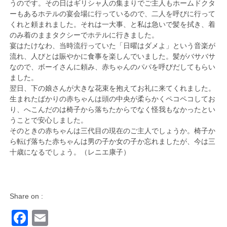
うのです。その日はギリシャ人の集まりでご主人もホームドクタ
ーもあるホテルの宴会場に行っているので、二人を呼びに行って
くれと頼まれました。それは一大事、と私は急いで髪を拭き、着
のみ着のままタクシーでホテルに行きました。
宴はたけなわ、当時流行っていた「日曜はダメよ」という音楽が
流れ、人びとは賑やかに食事を楽しんでいました。髪がバサバサ
なので、ボーイさんに頼み、赤ちゃんのパパを呼びだしてもらい
ました。
翌日、下の娘さんが大きな花束を抱えてお礼に来てくれました。
生まれたばかりの赤ちゃんは頭の中央が柔らかくペコペコしてお
り、へこんだのは椅子から落ちたからでなく怪我もなかったとい
うことで安心しました。
そのときの赤ちゃんは三代目の現在のご主人でしょうか。椅子か
ら転げ落ちた赤ちゃんは男の子か女の子か忘れましたが、今は三
十歳になるでしょう。（レニエ康子）
Share on :
Facebook
Email