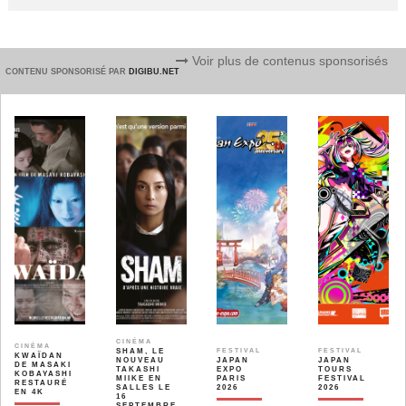
Voir plus de contenus sponsorisés
CONTENU SPONSORISÉ PAR
DIGIBU.NET
CINÉMA
CINÉMA
SHAM, LE
FESTIVAL
FESTIVAL
KWAÏDAN
NOUVEAU
JAPAN
JAPAN
DE MASAKI
TAKASHI
EXPO
TOURS
KOBAYASHI
MIIKE EN
PARIS
FESTIVAL
RESTAURÉ
SALLES LE
2026
2026
EN 4K
16
SEPTEMBRE