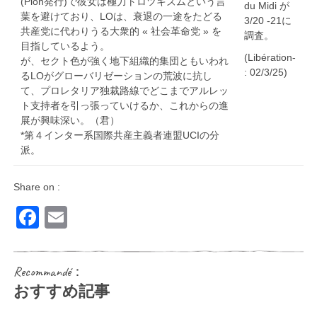
(Plon発行)で彼女は極力トロツキズムという言
du Midi が
葉を避けており、LOは、衰退の一途をたどる
3/20 -21に
共産党に代わりうる大衆的 « 社会革命党 » を
調査。
目指しているよう。
(Libération-
が、セクト色が強く地下組織的集団ともいわれ
: 02/3/25)
るLOがグローバリゼーションの荒波に抗し
て、プロレタリア独裁路線でどこまでアルレッ
ト支持者を引っ張っていけるか、これからの進
展が興味深い。（君）
*第４インター系国際共産主義者連盟UCIの分
派。
Share on :
Facebook
Email
Recommandé：
おすすめ記事