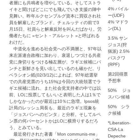
者層にも共鳴者を増やしている。そしてストラ
4% バイル
イキと聞けばどこにでも飛んでいき支援の陣中
ー(UDF)
見舞い。昨年ルクセンブルグ資本に買収され社
4% マドラ
員を解雇したブランド、チェルッティの前で3
ン(DL)
月15日、社員らと解雇反対を叫んだばかり。労
働者たちに »セント・アルレット »と呼ばれる
3.5% サン
わけだ。
ジョス(狩
中道化を進める社会党への不満層と、97年以
猟派) 2.5%
来左派連合政権に加わり、衰退しつづける共産
パスクワ
党に身切りをつける極左層が、ラギエ候補にパ
(RPF)
ンチと新鮮さを見い出しているのも確かだ。リ
第2回得票
ベラシオン紙(02/3/12)によれば、97年総選挙
予想率
での共産党票のうち15%は今回の大統領選でラ
ギエ候補に流れ、また社会党支持者の中では以
50% ジョ
前、LOに投票してもいいと表明した人は1％で
スパン候補
しかなかったのが最近は10％に急増。Ipsos統
50% シラ
計局のレッシュ局長も、最近のラギエ現象を
ク候補
「ジョスパンへのビンタ」と分析。そしてルペ
ン票の何パーセントかはLOに横滑りするだろ
*Liberation-
う、とみている。
CSA-La
最近発行された著書「Mon communis-me」
Depeche