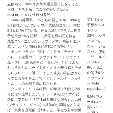
立候補で、30年来大統領選風景に紅をそえる、
トロツキスト系「労働者の闘い党Lutte
ouvriere*」の女性候補者だ。
第1回投票
74年の得票率2.3％から出発し81年、88年と
予想率ベス
2％前後だったのが、95年大統領選では一挙に
トテン
5.3％に伸びている。最近の統計*でラギエ投票
23% シラ
予想率は8%を記録。共産党も緑の党も抜き、
ク(RPR)
最近まで3位だったシュヴェヌマン候補も追い
21% ジョ
越し、ルペン国民戦線候補に迫る勢いだ。
スパン (PS)
テレビでラジオで流れてくるカマラード・ア
11% ルペ
ルレット定番の「トラヴァイヤー! トラヴァイ
ン (FN)
ユーズ!」は国民の耳に「またか」というより
8%ラギエ
むしろ同じレコードを聞くときの安心感をそそ
(LO) 7%シ
るレフレーンに近い。そして彼女の演説はかな
ュヴェヌマ
らず全員が拳を上げて「アンテ～ルナーショナ
ン(Pole
～ル…」の合唱で締め括られる。
republicain)
クレディ・リヨネ銀行に40年近く勤務し2年
前に定年退職したアルレットさんはLOの不変
6.5% マメ
路線、プロレタリア独裁を掲げながらも、庶民
ール(緑の
(プティット・ジャン)の具体的な問題をとりあ
党) 5% ユ
げ「真実を直截的に話す」と、学生や若年労働
ー(PC)