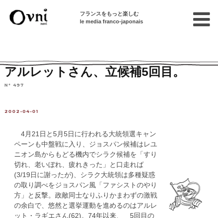
フランスをもっと楽しむ
le media franco-japonais
Home
フランスを知る
ニュース・社会問題
ニュース
アルレットさん、立候補5回目。
N° 497
2002-04-01
4月21日と5月5日に行われる大統領選キャン
ペーンも中盤戦に入り、ジョスパン候補はレユ
ニオン島からもどる機内でシラク候補を「すり
切れ、老いぼれ、疲れきった」と口走れば
(3/19日に謝ったが)、シラク大統領は多種疑惑
の取り調べをジョスパン風「ファシストのやり
方」と反撃。政敵同士なりふりかまわずの激戦
の余白で、悠然と選挙運動を進めるのはアルレ
ット・ラギエさん(62)。74年以来、 5回目の