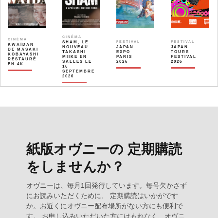
CINÉMA
CINÉMA
SHAM, LE
FESTIVAL
FESTIVAL
KWAÏDAN
NOUVEAU
JAPAN
JAPAN
DE MASAKI
TAKASHI
EXPO
TOURS
KOBAYASHI
MIIKE EN
PARIS
FESTIVAL
RESTAURÉ
SALLES LE
2026
2026
EN 4K
16
SEPTEMBRE
2026
紙版オヴニーの 定期購読
をしませんか？
オヴニーは、毎月1回発行しています。毎号欠かさず
にお読みいただくために、 定期購読はいかがです
か。お近くにオヴニー配布場所がない方にも便利で
す。 お申し込みいただいた方にはもれなく、オヴニ