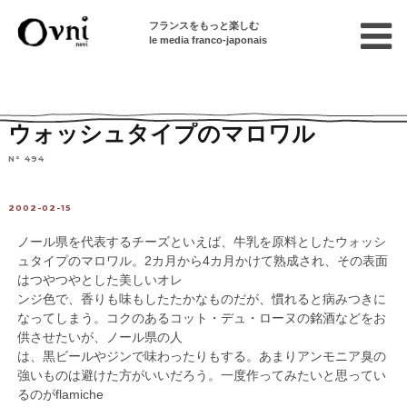
フランスをもっと楽しむ
le media franco-japonais
Home
フランスを知る
チーズを選ぶ
ウォッシュタイプのマロワル
N° 494
2002-02-15
ノール県を代表するチーズといえば、牛乳を原料としたウォッシ
ュタイプのマロワル。2カ月から4カ月かけて熟成され、その表面
はつやつやとした美しいオレ
ンジ色で、香りも味もしたたかなものだが、慣れると病みつきに
なってしまう。コクのあるコット・デュ・ローヌの銘酒などをお
供させたいが、ノール県の人
は、黒ビールやジンで味わったりもする。あまりアンモニア臭の
強いものは避けた方がいいだろう。一度作ってみたいと思ってい
るのがflamiche