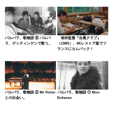
バルバラ、歌物語 ⑤ バルバ
相米監督『台風クラブ』
ラ、ゲッティンゲンで歌う。
（1985）、4Kレストア版でフ
ランスにカムバック！
バルバラ、歌物語 ② Mr Victor
バルバラ、歌物語 ① Mon
との出会い。
Enfance