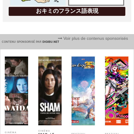
おキミのフランス語表現
Voir plus de contenus sponsorisés
CONTENU SPONSORISÉ PAR
DIGIBU.NET
CINÉMA
CINÉMA
FESTIVAL
FESTIVAL