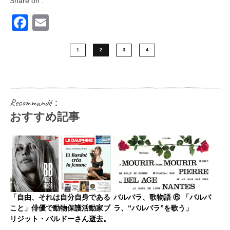
Share on :
Facebook
Email
1
2
3
4
Recommandé：
おすすめ記事
「自由、それは自分自身である
バルバラ、歌物語 ⑥ 「バルバ
こと」俳優で動物保護活動家ブ
ラ、“バルバラ”を歌う」
リジット・バルドーさん逝去。