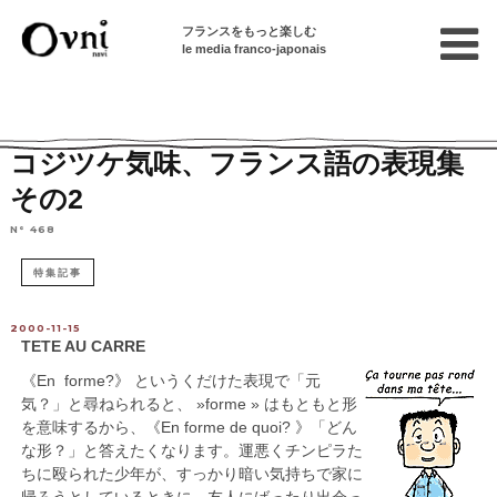
フランスをもっと楽しむ
le media franco-japonais
Home
フランスを知る
フランスの文化
コジツケ気味、フランス語の表現集
その2
N° 468
特集記事
2000-11-15
TETE AU CARRE
《En forme?》 というくだけた表現で「元
気？」と尋ねられると、 »forme » はもともと形
を意味するから、《En forme de quoi? 》「どん
な形？」と答えたくなります。運悪くチンピラた
ちに殴られた少年が、すっかり暗い気持ちで家に