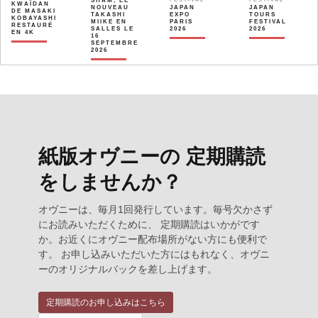
SHAM, LE
KWAÏDAN
NOUVEAU
JAPAN
JAPAN
DE MASAKI
TAKASHI
EXPO
TOURS
KOBAYASHI
MIIKE EN
PARIS
FESTIVAL
RESTAURÉ
SALLES LE
2026
2026
EN 4K
16
SEPTEMBRE
2026
紙版オヴニーの 定期購読
をしませんか？
オヴニーは、毎月1回発行しています。毎号欠かさず
にお読みいただくために、 定期購読はいかがです
か。お近くにオヴニー配布場所がない方にも便利で
す。 お申し込みいただいた方にはもれなく、オヴニ
ーのオリジナルバックを差し上げます。
定期購読のお申し込みはこちら