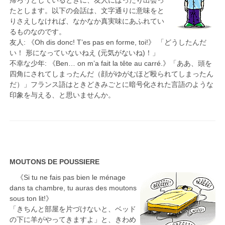
帰ろうとしているときに、友人にばったり出会っ
たとします。以下の会話は、文字通りに意味をと
りさえしなければ、なかなか真実味にあふれてい
るものなのです。
友人: 《Oh dis donc! T’es pas en forme, toi!》 「どうしたんだ
い！ 形になっていないねえ (元気がないね)！」
不幸な少年: 《Ben… on m’a fait la tête au carré.》「ああ、頭を
四角にされてしまったんだ（顔がゆがむほど殴られてしまったん
だ）」フランス語はときどきみごとに暗号化された言語のような
印象を与える、と思いませんか。
MOUTONS DE POUSSIERE
《Si tu ne fais pas bien le ménage
dans ta chambre, tu auras des moutons
sous ton lit!》
「きちんと部屋を片づけないと、ベッド
の下に羊がやってきますよ」と、きわめ