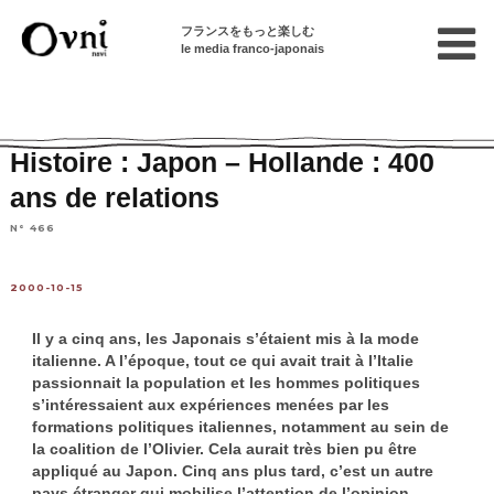
フランスをもっと楽しむ
le media franco-japonais
Home
連載終了記事
Articles en français sur le Japon
Histoire : Japon – Hollande : 400
ans de relations
N° 466
2000-10-15
Il y a cinq ans, les Japonais s’étaient mis à la mode
italienne. A l’époque, tout ce qui avait trait à l’Italie
passionnait la population et les hommes politiques
s’intéressaient aux expériences menées par les
formations politiques italiennes, notamment au sein de
la coalition de l’Olivier. Cela aurait très bien pu être
appliqué au Japon. Cinq ans plus tard, c’est un autre
pays étranger qui mobilise l’attention de l’opinion