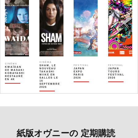
CINÉMA
CINÉMA
SHAM, LE
FESTIVAL
FESTIVAL
KWAÏDAN
NOUVEAU
JAPAN
JAPAN
DE MASAKI
TAKASHI
EXPO
TOURS
KOBAYASHI
MIIKE EN
PARIS
FESTIVAL
RESTAURÉ
SALLES LE
2026
2026
EN 4K
16
SEPTEMBRE
2026
紙版オヴニーの 定期購読