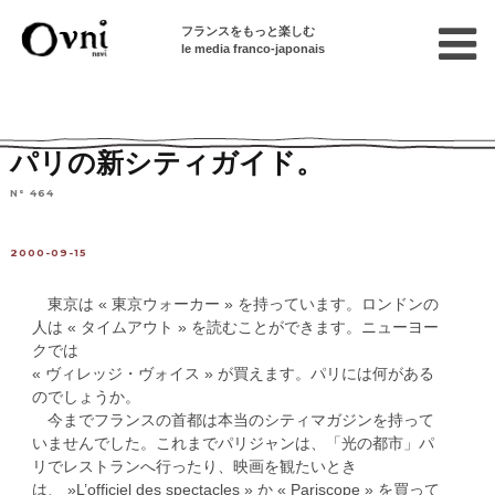
フランスをもっと楽しむ
le media franco-japonais
Home
連載終了記事
Profil / Media：話題の人
パリの新シティガイド。
N° 464
2000-09-15
東京は « 東京ウォーカー » を持っています。ロンドンの
人は « タイムアウト » を読むことができます。ニューヨー
クでは
« ヴィレッジ・ヴォイス » が買えます。パリには何がある
のでしょうか。
今までフランスの首都は本当のシティマガジンを持って
いませんでした。これまでパリジャンは、「光の都市」パ
リでレストランへ行ったり、映画を観たいとき
は、 »L’officiel des spectacles » か « Pariscope » を買って