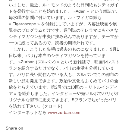
いました。最近、ル・モンドのような日刊紙もシティガイ
トを発行することを始めました。 »Aden » という雑誌で、
毎水曜の新聞に付いています。ル・フィガロ紙も
« Figaroscope » を付録にしていますが、内容は映画や展
覧会のプログラムだけです。週刊誌のテレラマにも小さな
シティマガジンが中央に挟み込んでありますが、テーマが
一つに絞ってあるので、読者の期待外れです。
しかし、こうした失望は過去のものになりました。9月1
日以来、パリは本当のシティマガジンを持っていま
す。 »Zurban (ズルバン) » という新雑誌で、映画やレスト
ランを紹介するだけでなく、パリの生活も分析していま
す。パリに長い間住んでいる人も、ズルバンでこの都市の
新しい顔を発見できます。政治や文化もふくめてパリの全
貌をとらえています。第2号では10区の « リトルインディ
ア » を紹介しました。インタビューや短いルポでパリがオ
リジナルな都市に思えてきます。5フランでちがったパリ
を訪れて下さい。(クロード)
インターネットなら
www.zurban.com
Share on :