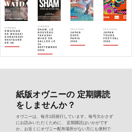
CINÉMA
CINÉMA
SHAM, LE
FESTIVAL
FESTIVAL
KWAÏDAN
NOUVEAU
JAPAN
JAPAN
DE MASAKI
TAKASHI
EXPO
TOURS
KOBAYASHI
MIIKE EN
PARIS
FESTIVAL
RESTAURÉ
SALLES LE
2026
2026
EN 4K
16
SEPTEMBRE
2026
紙版オヴニーの 定期購読
をしませんか？
オヴニーは、毎月1回発行しています。毎号欠かさず
にお読みいただくために、 定期購読はいかがです
か。お近くにオヴニー配布場所がない方にも便利で