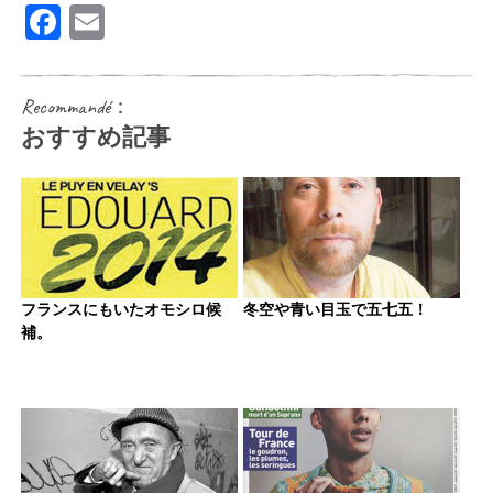
Facebook
Email
Recommandé：
おすすめ記事
フランスにもいたオモシロ候
冬空や青い目玉で五七五！
補。