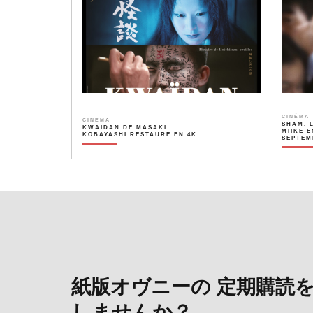
CINÉMA
CINÉMA
SHAM, 
KWAÏDAN DE MASAKI
MIIKE E
KOBAYASHI RESTAURÉ EN 4K
SEPTEM
紙版オヴニーの 定期購読
しませんか？