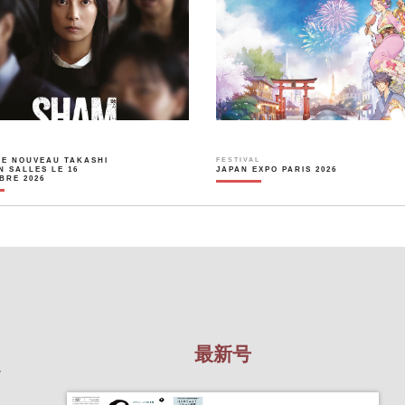
LE NOUVEAU TAKASHI
FESTIVAL
N SALLES LE 16
JAPAN EXPO PARIS 2026
BRE 2026
最新号
を