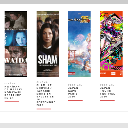
CINÉMA
CINÉMA
SHAM, LE
FESTIVAL
FESTIVAL
KWAÏDAN
NOUVEAU
JAPAN
JAPAN
DE MASAKI
TAKASHI
EXPO
TOURS
KOBAYASHI
MIIKE EN
PARIS
FESTIVAL
RESTAURÉ
SALLES LE
2026
2026
EN 4K
16
SEPTEMBRE
2026