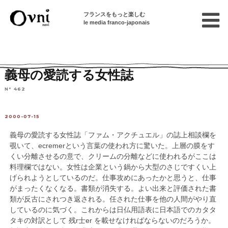
フランスをもっと楽しむ
le media franco-japonais
Home
連載終了記事
読者からの手紙
義母の愛読する女性誌
N° 462
2000-07-15
義母の愛読する女性誌「ファム・アクチュエル」の誌上相談欄を
覗いて、ecremerという言葉の使われ方に驚いた。上層の膜をす
くい分離させるの意で、クリームの分離などに使われるがここは
料理欄ではない。女性は企業という鍋から大型のさじですくい上
げられようとしているのだ。仕事攻めにあったかと思うと、仕事
がまったくなくなる。書類が消失する。よい出来と評価された書
類が反古にされつき返される。任された仕事を他の人間がやり直
しているのに気づく。これからは日仏用語表に日本語でのカタタ
タキの対訳として 残r士er を載せなければならないのだろうか。