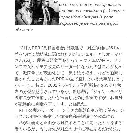
de me voir mener une opposition
frontale aux socialistes (…) mais si
l’opposition n’est pas la pour
s’opposer, je ne vois pas à quoi
elle sert »
12月のRPR (共和国連合) 総裁選で、対立候補に25％の
差をつけて新総裁に選ばれたのがミシェル・アリオ＝マリ
さん (53) 。愛称は頭文字をとって « マアムMAM »。フラ
ンスで女性が主要政党のリーダーになったのはこれが初め
て。派閥争いが表面化して「息も絶え絶え」などと新聞に
書かれたこともあったRPR の立て直しという大事業にとり
かかった。特に、2001 年のパリ市長選候補者をめぐり党
内の分裂が懸念されているが、新総裁は「ジャン・チベリ
現市長が立候補したいと宣言したのは事実ですが、私自身
が最終的に判断を下します」と強気だ。
RPR の実のリーダー、シラク大統領自身が強く望み、ジ
ョスパン内閣が提案した司法官高等評議会の改革にも、
「私が社会党と正面から対決することに驚いたふりをする
者もいるが、もし野党が対立もせずに存在するだけなら、