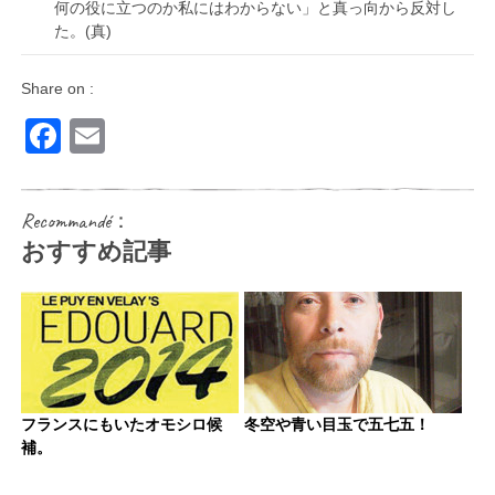
何の役に立つのか私にはわからない」と真っ向から反対し
た。(真)
Share on :
Facebook
Email
Recommandé：
おすすめ記事
フランスにもいたオモシロ候
冬空や青い目玉で五七五！
補。