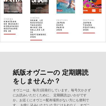
CINÉMA
CINÉMA
SHAM, LE
FESTIVAL
FESTIVAL
KWAÏDAN
NOUVEAU
JAPAN
JAPAN
DE MASAKI
TAKASHI
EXPO
TOURS
KOBAYASHI
MIIKE EN
PARIS
FESTIVAL
RESTAURÉ
SALLES LE
2026
2026
EN 4K
16
SEPTEMBRE
2026
紙版オヴニーの 定期購読
をしませんか？
オヴニーは、毎月1回発行しています。毎号欠かさず
にお読みいただくために、 定期購読はいかがです
か。お近くにオヴニー配布場所がない方にも便利で
す。 お申し込みいただいた方にはもれなく、オヴニ