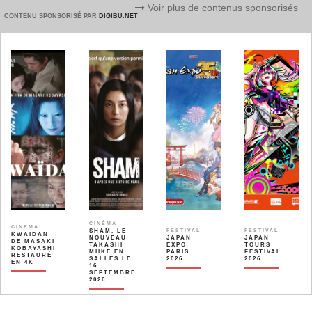
Voir plus de contenus sponsorisés
CONTENU SPONSORISÉ PAR
DIGIBU.NET
CINÉMA
CINÉMA
SHAM, LE
FESTIVAL
FESTIVAL
KWAÏDAN
NOUVEAU
JAPAN
JAPAN
DE MASAKI
TAKASHI
EXPO
TOURS
KOBAYASHI
MIIKE EN
PARIS
FESTIVAL
RESTAURÉ
SALLES LE
2026
2026
EN 4K
16
SEPTEMBRE
2026