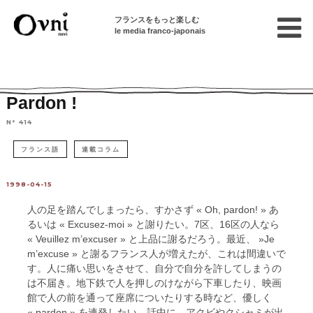
フランスをもっと楽しむ
le media franco-japonais
Home
連載終了記事
ことば&からだ
Pardon !
N° 414
フランス語
連載コラム
1998-04-15
人の足を踏んでしまったら、すかさず « Oh, pardon! » あ
るいは « Excusez-moi » と謝りたい。7区、16区の人なら
« Veuillez m’excuser » と上品に謝るだろう。最近、 »Je
m’excuse » と謝るフランス人が増えたが、これは間違いで
す。人に痛い思いをさせて、自分で自分を許してしまうの
は不届き。地下鉄で人を押しのけながら下車したり、映画
館で人の前を通って座席についたりする時など、優しく
« pardon » を連発したい。話中に、アクビやクシャミが出