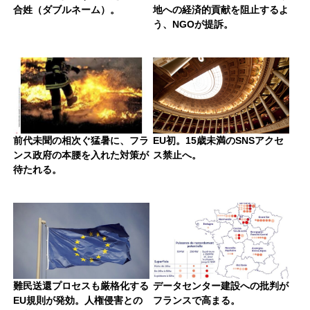
合姓（ダブルネーム）。
地への経済的貢献を阻止するよ
う、NGOが提訴。
前代未聞の相次ぐ猛暑に、フラ
EU初。15歳未満のSNSアクセ
ンス政府の本腰を入れた対策が
ス禁止へ。
待たれる。
難民送還プロセスも厳格化する
データセンター建設への批判が
EU規則が発効。人権侵害との
フランスで高まる。