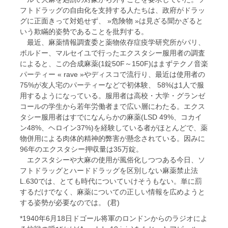
フトドラッグの自由化を支持する人たちは、政府がドラッ
グに正面きって対処せず、 »危険物 »は見ざる聞かざると
いう欺瞞的姿勢であることを批判する。
最近、麻薬情報調査委と薬物依存症疫学研究所がパリ、
ボルドー、マルセイユで行ったエクスタシー服用者の調査
によると、この合成麻薬(1錠50F～150F)はまずテクノ音楽
パーティー « rave »やディスコで流行り、最近は使用者の
75%が友人宅のパーティーなどで初体験、 58%は1人で服
用するようになっている。服用者は高校・大学・グランゼ
コールの学生から若年労働者まで広い層にわたる。エクス
タシー服用者はすでになんらかの麻薬(LSD 49%、コカイ
ン48%、ヘロイン37%)を経験している者がほとんどで、薬
物併用による肉体的精神的弊害が懸念されている。因みに
96年のエクスタシー押収量は35万錠。
エクスタシーや大麻の使用が風俗化しつつある今日、ソ
フトドラッグとハードドラッグを区別しない麻薬禁止法
L.630では、とても時代についていけそうもない。単に罰
するだけでなく、麻薬についての正しい情報を広めようと
する姿勢が必要なのでは。 (君)
*1940年6月18日ドゴール将軍のロンドンからのラジオによ