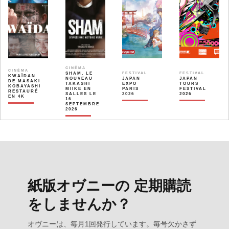
CINÉMA
CINÉMA
SHAM, LE
FESTIVAL
FESTIVAL
KWAÏDAN
NOUVEAU
JAPAN
JAPAN
DE MASAKI
TAKASHI
EXPO
TOURS
KOBAYASHI
MIIKE EN
PARIS
FESTIVAL
RESTAURÉ
SALLES LE
2026
2026
EN 4K
16
SEPTEMBRE
2026
紙版オヴニーの 定期購読
をしませんか？
オヴニーは、毎月1回発行しています。毎号欠かさず