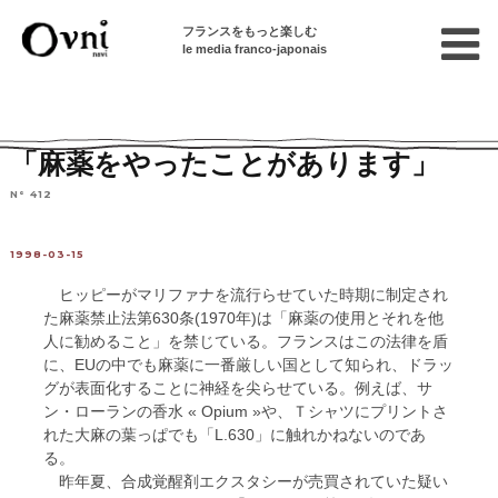
フランスをもっと楽しむ
le media franco-japonais
Home
フランスを知る
ニュース・社会問題
ニュース
「麻薬をやったことがあります」
N° 412
1998-03-15
ヒッピーがマリファナを流行らせていた時期に制定され
た麻薬禁止法第630条(1970年)は「麻薬の使用とそれを他
人に勧めること」を禁じている。フランスはこの法律を盾
に、EUの中でも麻薬に一番厳しい国として知られ、ドラッ
グが表面化することに神経を尖らせている。例えば、サ
ン・ローランの香水 « Opium »や、Ｔシャツにプリントさ
れた大麻の葉っぱでも「L.630」に触れかねないのであ
る。
昨年夏、合成覚醒剤エクスタシーが売買されていた疑い