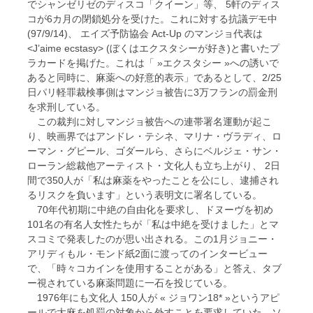
でシャンゼリゼのディスコ「クイーン」等、 5軒のディス
コが6カ月の閉鎖処分を受けた。これに対する抗議デモ中
(97/9/14)、 エイズ予防協会 Act-Up のマンジョ代表は
<J’aime ecstasy> (ぼくはエクスタシーが好き)と書いたプ
ラカードを掲げた。これは「 »エクスタシー »への誘いで
あると同時に、麻薬への好意的表示」であるとして、2/25
日パリ軽罪裁検事側はマンジョ被告に3万フランの罰金刑
を求刑している。
この裁判に対しマンジョ被告への連帯署名運動が起こ
り、映画界ではアンドレ・テシネ、マリナ・ヴラディ、ロ
ーマン・グピール、ゴダールら、さらにベルジェ・サン・
ローラン総裁他アーティスト・文化人も立ち上がり、 2日
間で350人が「私は麻薬をやったことを公にし、逮捕され
るリスクを負います」という表明文に署名している。
70年代初期に中絶の自由化を要求し、ドヌーヴを初め
101名の有名人女性たちが「私は中絶を受けました」とマ
スコミで発表したのが思い出される。この1月ジョニー・
アリディもル・モンド紙2面に渡ってのインタービュー
で、「時々コカインを使用することがある」と答え、タブ
ー視されている麻薬問題に一石を投じている。
1976年にも文化人 150人が « ジョワン18* »というアピ
ールで大麻を処罰の対象から外すことを要求していた。ソ