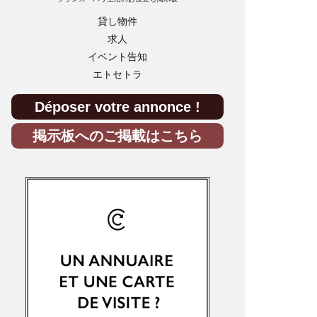
貸し物件
求人
イベント告知
エトセトラ
Déposer votre annonce !
掲示板へのご掲載はこちら