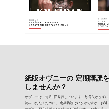
CINÉMA
CINÉMA
SHAM, 
KWAÏDAN DE MASAKI
MIIKE E
KOBAYASHI RESTAURÉ EN 4K
SEPTEM
紙版オヴニーの 定期購読
しませんか？
オヴニーは、毎月1回発行しています。毎号欠かさずに
読みいただくために、 定期購読はいかがですか。お近
オヴニー配布場所がない方にも便利です。 お申し込み