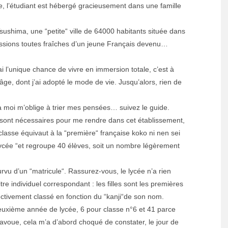
e, l’étudiant est hébergé gracieusement dans une famille
.
ushima, une “petite“ ville de 64000 habitants située dans
essions toutes fraîches d’un jeune Français devenu…
i l’unique chance de vivre en immersion totale, c’est à
e, dont j’ai adopté le mode de vie. Jusqu’alors, rien de
e à moi m’oblige à trier mes pensées… suivez le guide.
ont nécessaires pour me rendre dans cet établissement,
lasse équivaut à la “première“ française koko ni nen sei
 lycée “et regroupe 40 élèves, soit un nombre légèrement
rvu d’un “matricule“. Rassurez-vous, le lycée n’a rien
re individuel correspondant : les filles sont les premières
pectivement classé en fonction du “kanji“de son nom.
uxième année de lycée, 6 pour classe n°6 et 41 parce
’avoue, cela m’a d’abord choqué de constater, le jour de