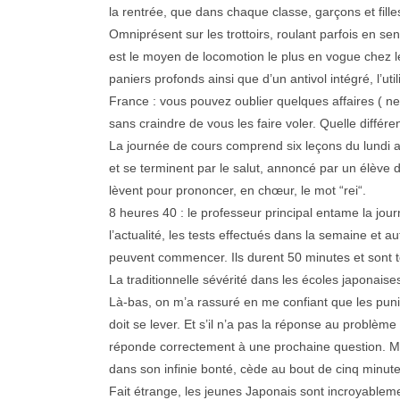
la rentrée, que dans chaque classe, garçons et fille
Omniprésent sur les trottoirs, roulant parfois en sen
est le moyen de locomotion le plus en vogue chez le
paniers profonds ainsi que d’un antivol intégré, l’ut
France : vous pouvez oublier quelques affaires ( n
sans craindre de vous les faire voler. Quelle différ
La journée de cours comprend six leçons du lundi a
et se terminent par le salut, annoncé par un élève do
lèvent pour prononcer, en chœur, le mot “rei“.
8 heures 40 : le professeur principal entame la jou
l’actualité, les tests effectués dans la semaine et a
peuvent commencer. Ils durent 50 minutes et sont 
La traditionnelle sévérité dans les écoles japonais
Là-bas, on m’a rassuré en me confiant que les puni
doit se lever. Et s’il n’a pas la réponse au problème
réponde correctement à une prochaine question. Mai
dans son infinie bonté, cède au bout de cinq minu
Fait étrange, les jeunes Japonais sont incroyablem