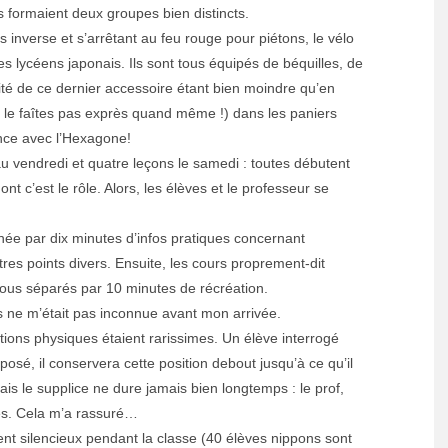
s formaient deux groupes bien distincts.
s inverse et s’arrêtant au feu rouge pour piétons, le vélo
s lycéens japonais. Ils sont tous équipés de béquilles, de
ilité de ce dernier accessoire étant bien moindre qu’en
e le faîtes pas exprès quand même !) dans les paniers
ence avec l’Hexagone!
u vendredi et quatre leçons le samedi : toutes débutent
nt c’est le rôle. Alors, les élèves et le professeur se
rnée par dix minutes d’infos pratiques concernant
utres points divers. Ensuite, les cours proprement-dit
tous séparés par 10 minutes de récréation.
es ne m’était pas inconnue avant mon arrivée.
tions physiques étaient rarissimes. Un élève interrogé
 posé, il conservera cette position debout jusqu’à ce qu’il
s le supplice ne dure jamais bien longtemps : le prof,
tes. Cela m’a rassuré…
ent silencieux pendant la classe (40 élèves nippons sont