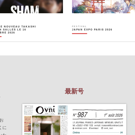
LE NOUVEAU TAKASHI
FESTIVAL
N SALLES LE 16
JAPAN EXPO PARIS 2026
BRE 2026
最新号
を
お
くに
いた