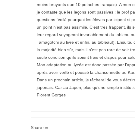
moins bruyants que 10 potaches français). A mon se
je contaste que les leçons sont passives : le prof pa
questions. Voilà pourquoi les élèves participent si p
un point n’est pas assimilé. C’est très frappant, ils
leur regard voyageant invariablement du tableau au li
Tamagotchi au livre et enfin, au tableau!). Ensuite
la majorité bien sûr, mais il n’est pas rare de voir t
seule condition qu’ils soient frais et dispos pour sal
Mon adaptation au lycée est donc passée par l’appre
après avoir veillé et poussé la chansonnette au Kar
Dans un prochain article, je tâcherai de vous décrire
japonais. Car au Japon, plus qu’une simple instituti
Florent Gorges
Share on :