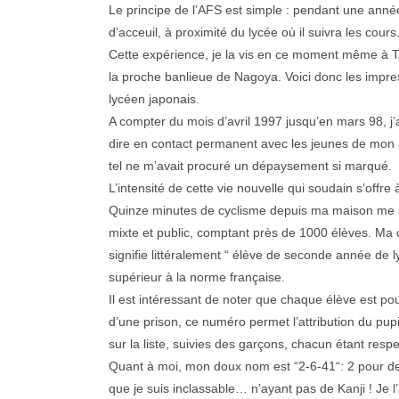
Le principe de l’AFS est simple : pendant une anné
d’acceuil, à proximité du lycée où il suivra les cours
Cette expérience, je la vis en ce moment même à Ts
la proche banlieue de Nagoya. Voici donc les impr
lycéen japonais.
A compter du mois d’avril 1997 jusqu’en mars 98, j’a
dire en contact permanent avec les jeunes de mon âg
tel ne m’avait procuré un dépaysement si marqué.
L’intensité de cette vie nouvelle qui soudain s’offr
Quinze minutes de cyclisme depuis ma maison me s
mixte et public, comptant près de 1000 élèves. Ma c
signifie littéralement “ élève de seconde année de
supérieur à la norme française.
Il est intéressant de noter que chaque élève est pou
d’une prison, ce numéro permet l’attribution du pupit
sur la liste, suivies des garçons, chacun étant res
Quant à moi, mon doux nom est “2-6-41“: 2 pour de
que je suis inclassable… n’ayant pas de Kanji ! Je l