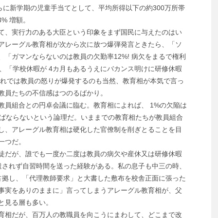
らに新学期の児童手当てとして、平均所得以下の約300万所帯
3% 増額。
て、実行力のある大臣という印象をまず国民に与えたのはい
アレーグル教育相が次から次に放つ爆弾発言ときたら、「ソ
「ガマンならないのは教員の欠勤率12%! 病欠をまるで権利
)、「学校休暇が 4カ月もあるうえにバカンス明けに研修休暇
これでは教員の怒りが爆発するのも当然、教育相が本気で言っ
教員たちの不信感はつのるばかり。
員組合との円卓会議に臨む。教育相によれば、 1%の欠陥は
ねばならないという論理だ。いままでの教育相たちが教員組合
し、アレーグル教育相は硬化した官僚制を削ぎとることを目
一つだ。
徒だが、誰でも一度か二度は教員の病欠や産休又は研修休暇
遣されず自習時間を送った経験がある。私の息子も中三の時、
占拠し、「代理教師要求」と大書した敷布を校舎正面に張った
事実をありのままに」言ってしまうアレーグル教育相が、父
と見る層も多い。
育相だが、百万人の教職員を向こうにまわして、どこまで改