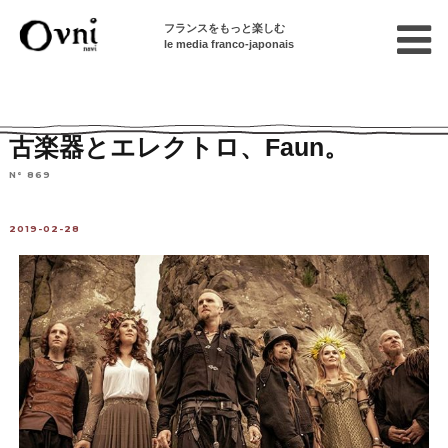
フランスをもっと楽しむ
le media franco-japonais
Home
パリで遊ぶ
イベント情報
コンサート
古楽器とエレクトロ、Faun。
N° 869
2019-02-28