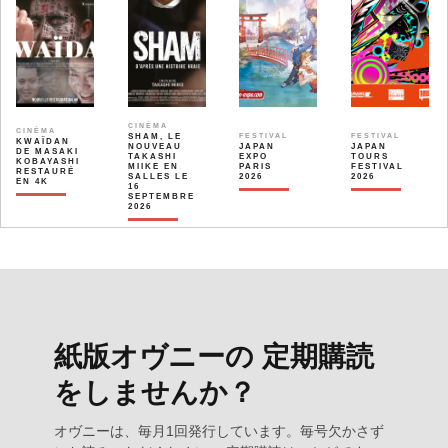
CINÉMA
CINÉMA
SHAM, LE
FESTIVAL
FESTIVAL
KWAÏDAN
NOUVEAU
JAPAN
JAPAN
DE MASAKI
TAKASHI
EXPO
TOURS
KOBAYASHI
MIIKE EN
PARIS
FESTIVAL
RESTAURÉ
SALLES LE
2026
2026
EN 4K
16
SEPTEMBRE
2026
紙版オヴニーの 定期購読
をしませんか？
オヴニーは、毎月1回発行しています。毎号欠かさず