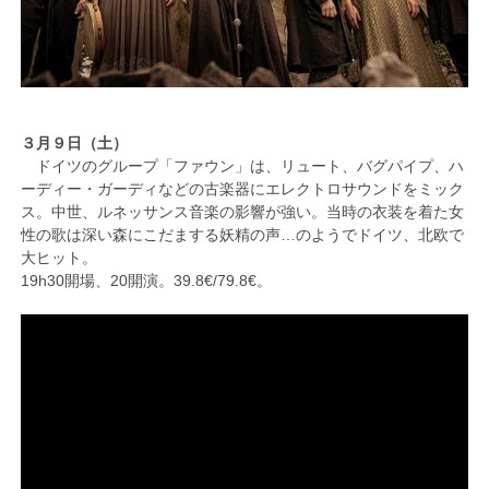
３月９日（土）
ドイツのグループ「ファウン」は、リュート、バグパイプ、ハ
ーディー・ガーディなどの古楽器にエレクトロサウンドをミック
ス。中世、ルネッサンス音楽の影響が強い。当時の衣装を着た女
性の歌は深い森にこだまする妖精の声…のようでドイツ、北欧で
大ヒット。
19h30開場、20開演。39.8€/79.8€。