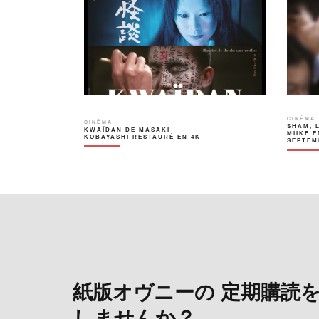
CINÉMA
CINÉMA
SHAM, 
KWAÏDAN DE MASAKI
MIIKE E
KOBAYASHI RESTAURÉ EN 4K
SEPTEM
紙版オヴニーの 定期購読
しませんか？