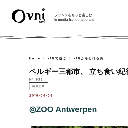
フランスをもっと楽しむ
le media franco-japonais
Home
パリで遊ぶ
パリから行ける街
ベルギー三都市、 立ち食い紀
N° 853
特集記事
2018-06-08
◎ZOO Antwerpen