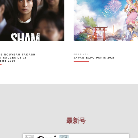
LE NOUVEAU TAKASHI
FESTIVAL
N SALLES LE 16
JAPAN EXPO PARIS 2026
BRE 2026
最新号
を