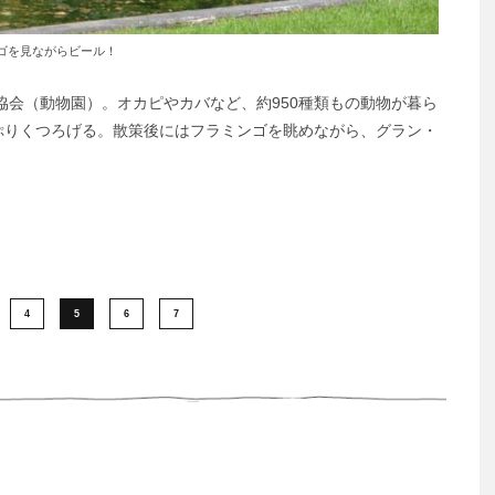
ゴを見ながらビール！
協会（動物園）。オカピやカバなど、約950種類もの動物が暮ら
ぷりくつろげる。散策後にはフラミンゴを眺めながら、グラン・
4
5
6
7