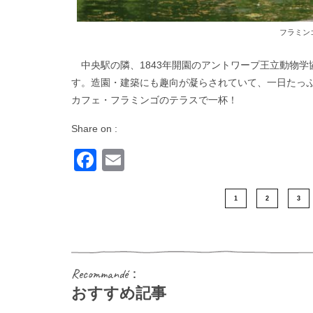
フラミン
中央駅の隣、1843年開園のアントワープ王立動物学
す。造園・建築にも趣向が凝らされていて、一日たっ
カフェ・フラミンゴのテラスで一杯！
Share on :
Facebook
Email
1
2
3
Recommandé：
おすすめ記事