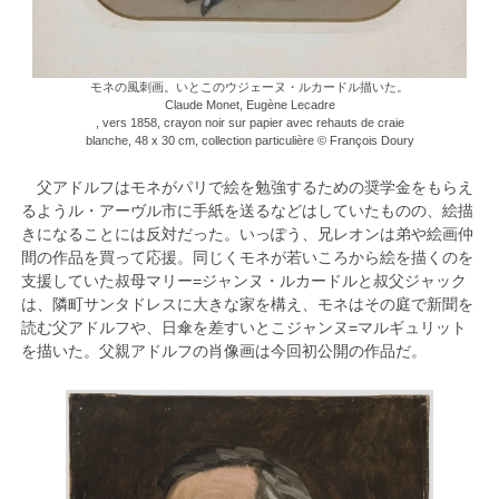
モネの風刺画。いとこのウジェーヌ・ルカードル描いた。
Claude Monet, Eugène Lecadre
, vers 1858, crayon noir sur papier avec rehauts de craie
blanche, 48 x 30 cm, collection particulière © François Doury
父アドルフはモネがパリで絵を勉強するための奨学金をもらえ
るようル・アーヴル市に手紙を送るなどはしていたものの、絵描
きになることには反対だった。いっぽう、兄レオンは弟や絵画仲
間の作品を買って応援。同じくモネが若いころから絵を描くのを
支援していた叔母マリー=ジャンヌ・ルカードルと叔父ジャック
は、隣町サンタドレスに大きな家を構え、モネはその庭で新聞を
読む父アドルフや、日傘を差すいとこジャンヌ=マルギュリット
を描いた。父親アドルフの肖像画は今回初公開の作品だ。