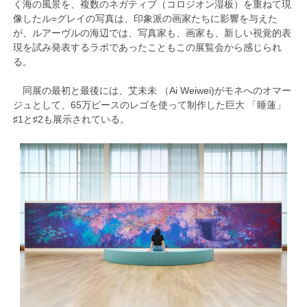
く海の風景を、複数のネガティブ（コロジオン湿板）を重ねて現
像したル=グレイの写真は、印象派の画家たちに影響を与えた
が、ルアーヴルの海辺では、写真家も、画家も、新しい視覚的表
現を試み発表するラボであったこともこの展覧会から感じられ
る。
同展の最初と最後には、艾未未 （Ai Weiwei)がモネへのオマー
ジュとして、65万ピースのレゴを使って制作した巨大 「睡蓮」
♯1と♯2も展示されている。