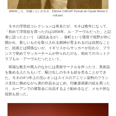
1865年ころ、25歳くらいのモネ。Etienne CARJAT Portrait de Claude Monet ©
coll part.
モネの浮世絵コレクションは有名だが、モネは晩年になって、
「初めて浮世絵を買ったのは1856年、ル・アーヴルだった」と記
者に語ったという （諸説あるが）。港町という環境で視野が外に
開かれ、新しいものを取り入れる精神が育まれるのは自然なこと
だ。絵画とは関係ないが、イギリスからサッカーが伝わり、フラ
ンスで初めてサッカーチームが作られたのも、初めてのヨットク
ラブもル・アーヴルだったという。
裕福な船主や商人のなかには美術サークルを作ったり、美術品
を集める人たちもいて、駆け出しのモネも絵を売ることができ
た。モネの4つ年上の兄レオンはスイスのアニリン染料のフラン
ス支社に務めながら弟の作品をはじめ、印象派画家の絵を買った
り、ルーアンでの展覧会に出品するよう勧めるなど、メセナ的な
役割も担った。