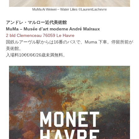
MuMa Ai Weiwei – Water Lilies ©LaurentLachevre
アンドレ・マルロー近代美術館
MuMa – Musée d’art moderne André Malraux
2 bld Clemenceau 76059 Le Havre
国鉄ルアーヴル駅からは16番のバスで、Muma 下車。停留所前が
美術館。
入場料10€€/6€/26歳未満無料。