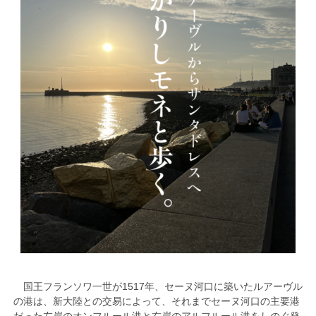
国王フランソワ一世が1517年、セーヌ河口に築いたルアーヴル
の港は、新大陸との交易によって、それまでセーヌ河口の主要港
だった左岸のオンフルール港と右岸のアルフルール港をしのぐ発