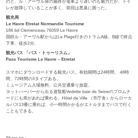
のと、ル・アーヴル発の最終が電車より遅いのも魅力だが、トイ
レが故障していることが多く、前回は悪臭に困った。
観光局
Le Havre Etretat Normandie Tourisme
186 bd Clemenceau 76059 Le Havre
国鉄ル・アーヴル駅からはLa Plage行きのトラムA線、B線で終点
下車、徒歩2分。
観光パス 「パス・トゥーリスム」
Pass Tourisme Le Havre – Etretat
スマホにダウンロードする観光パス。有効期間は24時間、 48時
間、72時間の3タイプある。
ミュージアム入場無料、公共交通乗り放題。
ヨットハーバーから出る遊覧船Vedette baie de Seineのプロムナ
ードにも席があれば乗れる。Hôtel de Ville （市庁舎）からローカ
ルバス13番に乗れば、小一時間かかるがエトルタまでパスで行く
こともできる。
Share on :