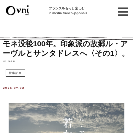
フランスをもっと楽しむ
le media franco-japonais
Home
パリで遊ぶ
パリから行ける街
モネ没後100年。印象派の故郷ル・ア
ーヴルとサンタドレスへ〈その1〉。
N° 986
特集記事
2026-07-02