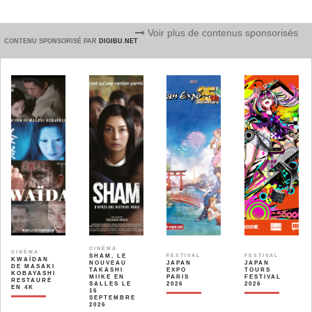
Voir plus de contenus sponsorisés
CONTENU SPONSORISÉ PAR
DIGIBU.NET
CINÉMA
CINÉMA
SHAM, LE
FESTIVAL
FESTIVAL
KWAÏDAN
NOUVEAU
JAPAN
JAPAN
DE MASAKI
TAKASHI
EXPO
TOURS
KOBAYASHI
MIIKE EN
PARIS
FESTIVAL
RESTAURÉ
SALLES LE
2026
2026
EN 4K
16
SEPTEMBRE
2026