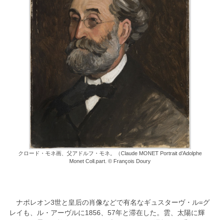
クロード・モネ画、父アドルフ・モネ。（Claude MONET Portrait d’Adolphe
Monet Coll.part. © François Doury
ナポレオン3世と皇后の肖像などで有名なギュスターヴ・ル=グ
レイも、ル・アーヴルに1856、57年と滞在した。雲、太陽に輝