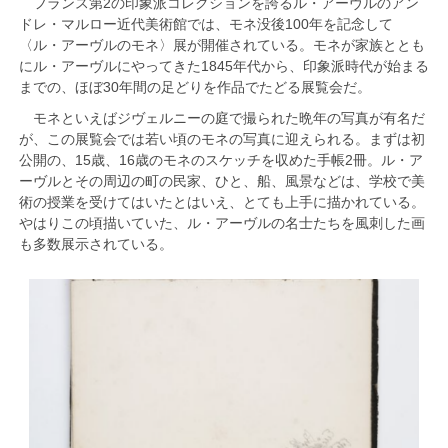
フランス第2の印象派コレクションを誇るル・アーヴルのアン
ドレ・マルロー近代美術館では、モネ没後100年を記念して
〈ル・アーヴルのモネ〉展が開催されている。モネが家族ととも
にル・アーヴルにやってきた1845年代から、印象派時代が始まる
までの、ほぼ30年間の足どりを作品でたどる展覧会だ。
モネといえばジヴェルニーの庭で撮られた晩年の写真が有名だ
が、この展覧会では若い頃のモネの写真に迎えられる。まずは初
公開の、15歳、16歳のモネのスケッチを収めた手帳2冊。ル・ア
ーヴルとその周辺の町の民家、ひと、船、風景などは、学校で美
術の授業を受けてはいたとはいえ、とても上手に描かれている。
やはりこの頃描いていた、ル・アーヴルの名士たちを風刺した画
も多数展示されている。