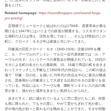
展をとげた。
Related homepage:
https://soundforgepro.com/sound-forge-
pro-pricing/
定期便でニューヨークと結ばれたのは1784年。産業革命が幕を
開けると1847年にはパリまでの鉄道が開通する。コスモポリタン
な港町の人口は増え、活気を増してゆく…。そんな19世紀のこの
町に、クロード・モネ少年は家族と共にやってきた。
印象派の巨匠クロード・モネ（1840-1926）没後100年を機
に、ル・アーヴルのアンドレ・マルロー近代美術館では〈ル・ア
ーヴルのモネ〉というテーマの展覧会が開催されている。10代の
モネによる町の名士たちの風刺画、15、16歳で周辺の町を歩きま
わってスケッチした手帳など1850年代の作品から、この町の波止
場で「印象・日の出」を描いた70年代の作品を中心に展示が構成
され、思春期から印象派として大成する以前のモネの足取りを追
っている。作品にはル・アーヴル港、隣町サンタドレスの浜の風
景が多く、描かれた場所を歩きたい気持ちにかられた。
歩きだすと、絵に描かれているように空に雲がたちこめ、何度
も雨に降られた。でもその度に、やがて雲がちぎれて光が差し、
空や海の色が刻々と変わるのを眺めることができた。モネや同胞