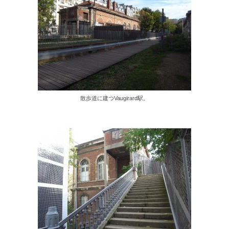
散歩道に建つVaugirard駅。