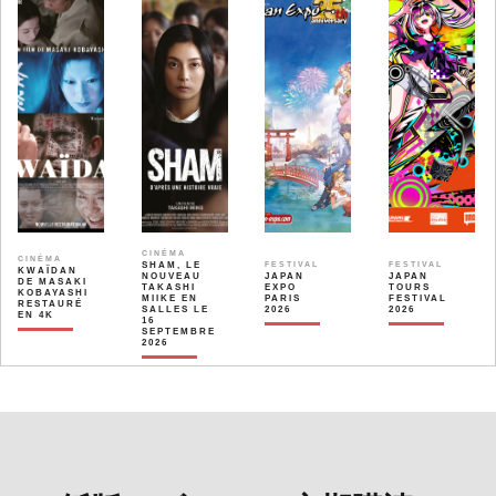
CINÉMA
CINÉMA
SHAM, LE
FESTIVAL
FESTIVAL
KWAÏDAN
NOUVEAU
JAPAN
JAPAN
DE MASAKI
TAKASHI
EXPO
TOURS
KOBAYASHI
MIIKE EN
PARIS
FESTIVAL
RESTAURÉ
SALLES LE
2026
2026
EN 4K
16
SEPTEMBRE
2026