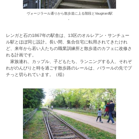
ヴォージラール通りから散歩道に上る階段とVaugirard駅
。
レンガと石の1867年の駅舎は、13区のオルレアン・サンチュー
ル駅とほぼ同じ設計。長い間、集合住宅に転用されてきたけれ
ど、来年から若い人たちの職業訓練所と散歩道のカフェに改修さ
れる計画です。
家族連れ、カップル、子どもたち、ランニングする人、それぞ
れがのんびりと時を過ごす散歩路のレールは、バラールの先でプ
チっと切られています。（稲）