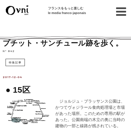
フランスをもっと楽しむ
le media franco-japonais
Home
パリで遊ぶ
パリから行ける街
プチット・サンチュール跡を歩く。
N° 842
特集記事
2017-12-04
● 15区
ジョルジュ・ブラッサンス公園は、
かつてヴォジラール食肉処理場と市場
があった場所。このための専用の駅が
あった。公園南端の木立の奥に当時の
建物の一部と線路が残されている。