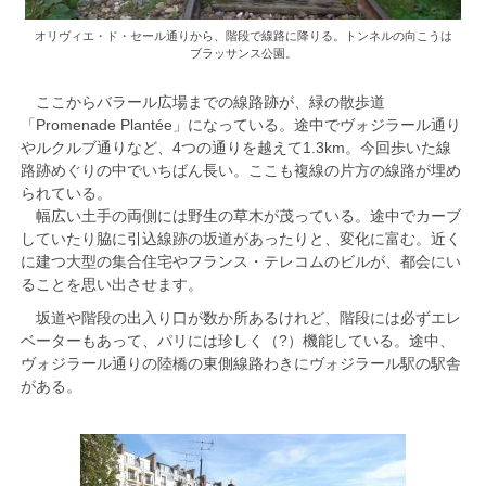
オリヴィエ・ド・セール通りから、階段で線路に降りる。トンネルの向こうは
ブラッサンス公園。
ここからバラール広場までの線路跡が、緑の散歩道
「Promenade Plantée」になっている。途中でヴォジラール通り
やルクルブ通りなど、4つの通りを越えて1.3km。今回歩いた線
路跡めぐりの中でいちばん長い。ここも複線の片方の線路が埋め
られている。
幅広い土手の両側には野生の草木が茂っている。途中でカーブ
していたり脇に引込線跡の坂道があったりと、変化に富む。近く
に建つ大型の集合住宅やフランス・テレコムのビルが、都会にい
ることを思い出させます。
坂道や階段の出入り口が数か所あるけれど、階段には必ずエレ
ベーターもあって、パリには珍しく（?）機能している。途中、
ヴォジラール通りの陸橋の東側線路わきにヴォジラール駅の駅舎
がある。