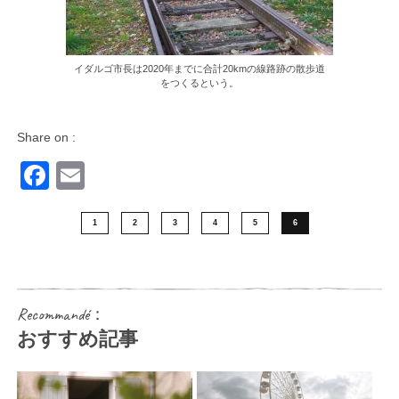
イダルゴ市長は2020年までに合計20kmの線路跡の散歩道
をつくるという。
Share on :
Facebook
Email
1
2
3
4
5
6
Recommandé：
おすすめ記事