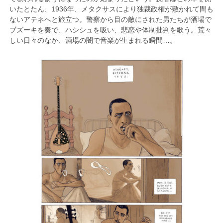
いたとたん、1936年、メタクサスにより独裁政権が敷かれて間も
ないアテネへと旅立つ。警察から目の敵にされた男たちが酒場で
ブズーキを奏で、ハシシュを吸い、悲恋や体制批判を歌う。荒々
しい日々のなか、酒場の闇で音楽が生まれる瞬間…。