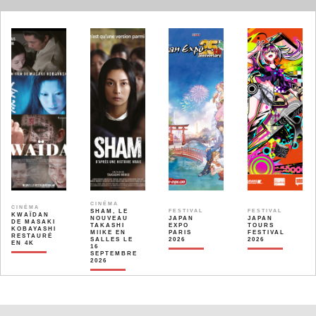
CINÉMA
CINÉMA
SHAM, LE
FESTIVAL
FESTIVAL
KWAÏDAN
NOUVEAU
JAPAN
JAPAN
DE MASAKI
TAKASHI
EXPO
TOURS
KOBAYASHI
MIIKE EN
PARIS
FESTIVAL
RESTAURÉ
SALLES LE
2026
2026
EN 4K
16
SEPTEMBRE
2026