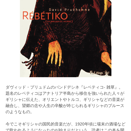
ダヴィッド・プリュドムのバンドデシネ『レベティコ- 雑草』。
題名のレベティコはアナトリア半島から移住を強いられた人々が
ギリシャに伝えた、オリエントやトルコ、ギリシャなどの音楽が
融合し、望郷の念や人生の辛酸が吟じられるギリシャのブルース
のようなもの。
今でこそギリシャの国民的音楽だが、1920年頃に場末の酒場など
で歌われるようになったのが始まりだという。読者はこの本を開