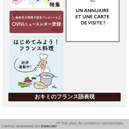
おキミのフランス語表現
Voir plus de contenus sponsorisés
CONTENU SPONSORISÉ PAR
DIGIBU.NET