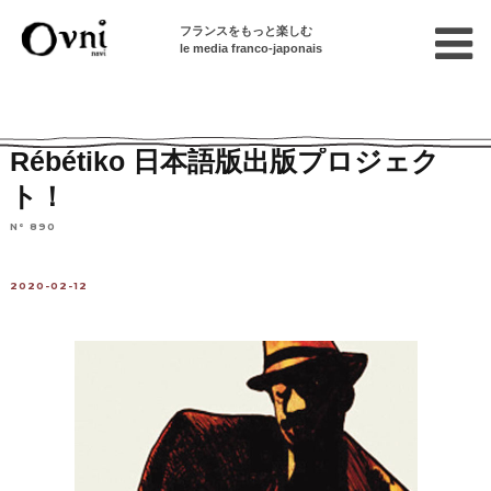
フランスをもっと楽しむ
le media franco-japonais
Home
フランスを知る
芸術
アート
Rébétiko 日本語版出版プロジェク
ト！
N° 890
2020-02-12