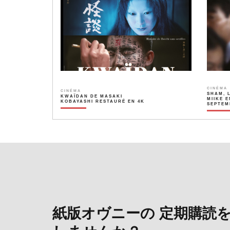
CINÉMA
CINÉMA
SHAM, 
KWAÏDAN DE MASAKI
MIIKE E
KOBAYASHI RESTAURÉ EN 4K
SEPTEM
紙版オヴニーの 定期購読