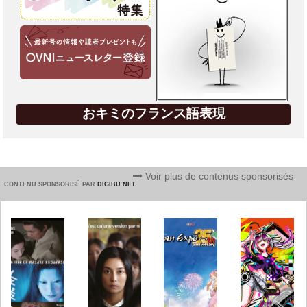
おキミのフランス語表現
Voir plus de contenus sponsorisés
CONTENU SPONSORISÉ PAR
DIGIBU.NET