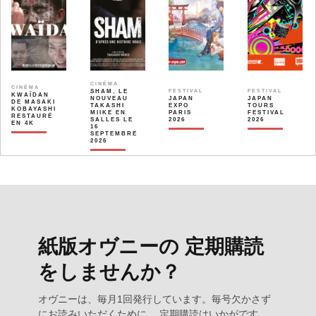
CINÉMA
CINÉMA
SHAM, LE
FESTIVAL
FESTIVAL
KWAÏDAN
NOUVEAU
JAPAN
JAPAN
DE MASAKI
TAKASHI
EXPO
TOURS
KOBAYASHI
MIIKE EN
PARIS
FESTIVAL
RESTAURÉ
SALLES LE
2026
2026
EN 4K
16
SEPTEMBRE
2026
紙版オヴニーの 定期購読
をしませんか？
オヴニーは、毎月1回発行しています。毎号欠かさず
にお読みいただくために、 定期購読はいかがです