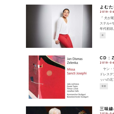
よむた
2019-0
『 犬が尾から
ステル=サラ
年代初頭
め、BUM
本
CD : 
2019-0
ヤン・デ
ドレスデ
ッハの北
いっても
音楽
のミサ曲
三味線
2019-04