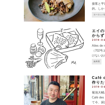
接客と平
的。しか
的リーズ
ヨーロッパ
エイの
からず
2019-0
Ailes
（702
けないお
てくる。
魚料理
が多い
...
Caf
作りた
2019-04
菊池大輔
Café 
て今、厨