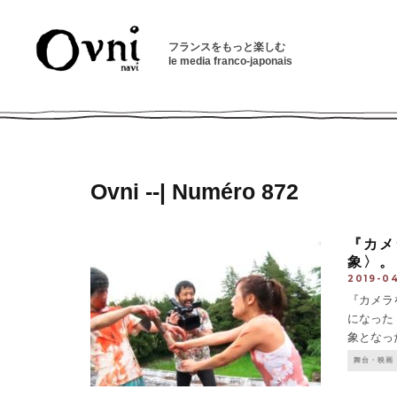
フランスをもっと楽しむ
le media franco-japonais
Ovni --| Numéro 872
『カメ
象〉。
2019-0
『カメラ
になった
象となっ
行収入を
舞台・映画
ついつい
もう上映