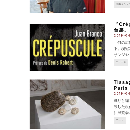
玉のフラ
日本人シェ
決。2カ
『Cr
台裏。
2019-04
何の広告
る。弱冠
サンジや
は、オリ
ニュース
統領候補
Tissa
Paris 
2019-04
織りと編
設した現
に展覧会
アート展
アート