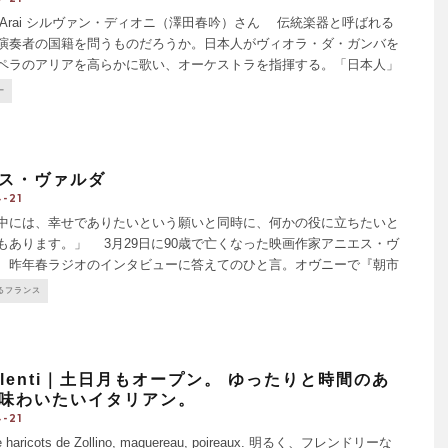
mu Arai シルヴァン・ディオニ（澤田春吟）さん 伝統楽器と呼ばれる
演奏者の国籍を問うものだろうか。日本人がヴィオラ・ダ・ガンバを
ペラのアリアを高らかに歌い、オーケストラを指揮する。「日本人」
演奏者が、例えば尺八、太鼓、三味線を奏でる姿を見て、わたしたち
ー
じるだろうか。
...
ス・ヴァルダ
-21
中には、幸せでありたいという願いと同時に、何かの役に立ちたいと
もあります。」 3月29日に90歳で亡くなった映画作家アニエス・ヴ
、昨年春ラジオのインタビューに答えてのひと言。オヴニーで『朝市
と果物を拾いにいった』特集を組んだのは、彼女の1999年のドキュメ
るフランス
es Glane
...
pilenti｜土日月もオープン。 ゆったりと時間のあ
味わいたいイタリアン。
-21
de haricots de Zollino, maquereau, poireaux. 明るく、フレンドリーな