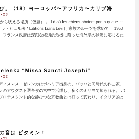
び。〈18〉ヨーロッパ〜アフリカ〜カリブ海
4-23
吠える場所（仮題） 』 Là où les chiens aboient par la queue エ
・ビュル著 / Editions Liana Levi刊 家族のルーツを求めて 1960
。フランス政府は深刻な経済的危機に陥った海外県の状況に応じるた
IDOM（海外県に
...
Zelenka “Missa Sancti Josephi”
4-22
ィスマス・ゼレンカはボヘミア出身の、バッハと同時代の作曲家。
ンのアウグスト選帝侯の宮中で活躍し、多くのミサ曲で知られる。 バ
プロテスタント的な静ひつな宗教曲とは打って変わり、イタリア的と
いい、知らずにリズムをとりたくなるような明るさに満ちている。こ
も出だしのキリエ、荘重なイン
...
の音は ビタミン！
-21