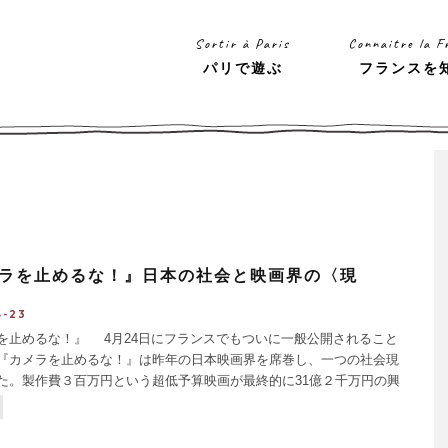
Sortir à Paris
Connaitre la F
パリで遊ぶ
フランスを
ラを止めるな！』日本の社会と映画界の〈現
4-23
を止めるな！』 4月24日にフランスでもついに一般公開されること
『カメラを止めるな！』は昨年の日本映画界を席巻し、一つの社会現
た。製作費３百万円という超低予算映画が最終的に31億２千万円の興
はじき出すという大快挙を成し遂げたのである。筆者も昨夏帰省中に
その勢いに煽られて半信半疑で劇場へ。整理券の出る混み混み状態、
前から館内は期待で盛り上がっていた。
...