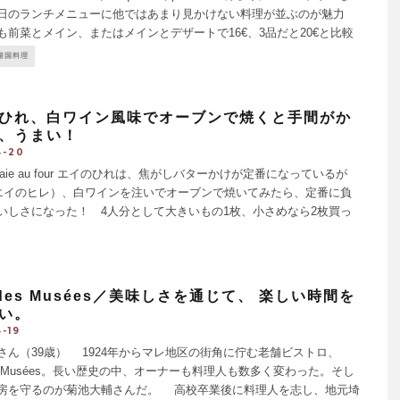
日のランチメニューに他ではあまり見かけない料理が並ぶのが魅力
も前菜とメイン、またはメインとデザートで16€、3品だと20€と比較
ナブルだ。 前菜を待っている
...
諸国料理
ひれ、白ワイン風味でオーブンで焼くと手間がか
、うまい！
4-20
 de raie au four エイのひれは、焦がしバターかけが定番になっているが
号エイのヒレ）、白ワインを注いでオーブンで焼いてみたら、定番に負
いしさになった！ 4人分として大きいもの1枚、小さめなら2枚買っ
黒みがかった皮はとってあっても白い皮はそのままになっていること
é des Musées／美味しさを通じて、 楽しい時間を
い。
-19
さん（39歳） 1924年からマレ地区の街角に佇む老舗ビストロ、
des Musées。長い歴史の中、オーナーも料理人も数多く変わった。そし
房を守るのが菊池大輔さんだ。 高校卒業後に料理人を志し、地元埼