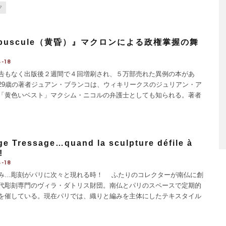
ンス料理店で働いていたところ、フランスでの仕事の話が舞い込み即
フ
月後に
...
épuscule（黄昏）』マクロンによる政権掌握の舞
-18
もなく出版後２週間で４回増刷され、５万部売れた異例の本があ
29歳の著者ジュアン・ブランコは、ウィキリークスのジュリアン・ア
「黄色いベスト」マクシム・ニコルの弁護士としても知られる。著者
ガーク（少数の支配的大富豪）の財力・影響力によってマクロンが大
に押し出されたからくりを示す。
...
ge Tressage…quand la sculpture défile à
!
-18
み…彫刻がパリに次々と現れる時！ ふたりのコレクターが南仏に創
代彫刻専門のヴィラ・ダトリス財団。南仏とパリのスペースで定期的
を催している。現在パリでは、織りと編みを主体にしたテキスタイル
を開催中。
...