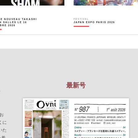
LE NOUVEAU TAKASHI
FESTIVAL
N SALLES LE 16
JAPAN EXPO PARIS 2026
BRE 2026
最新号
を
お
くに
いた
を差