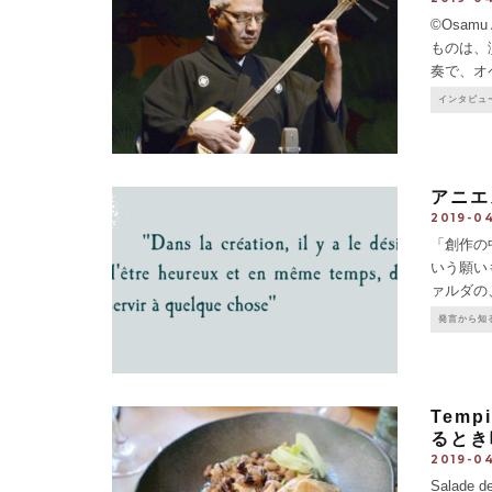
©Osa
ものは、
奏で、オ
ではない
インタビュ
は何を感
アニエ
2019-04
「創作の
いう願い
ァルダの
へ、野菜
発言から知
ンタリー『L
Tem
るとき
2019-04
Salade 