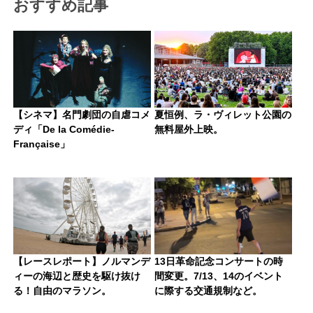
おすすめ記事
【シネマ】名門劇団の自虐コメ
夏恒例、ラ・ヴィレット公園の
ディ「De la Comédie-
無料屋外上映。
Française」
【レースレポート】ノルマンデ
13日革命記念コンサートの時
ィーの海辺と歴史を駆け抜け
間変更。7/13、14のイベント
る！自由のマラソン。
に際する交通規制など。