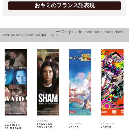
おキミのフランス語表現
Voir plus de contenus sponsorisés
CONTENU SPONSORISÉ PAR
DIGIBU.NET
CINÉMA
CINÉMA
SHAM, LE
FESTIVAL
FESTIVAL
KWAÏDAN
NOUVEAU
JAPAN
JAPAN
DE MASAKI