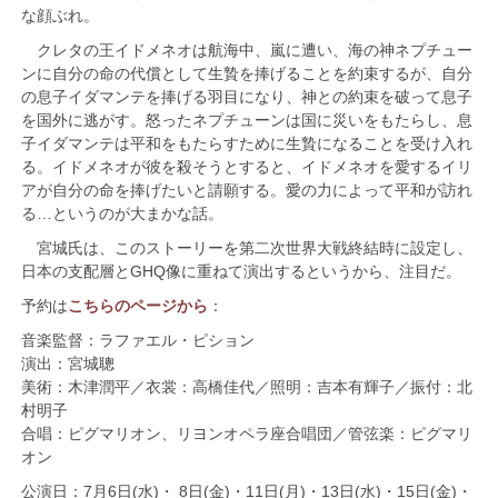
な顔ぶれ。
クレタの王イドメネオは航海中、嵐に遭い、海の神ネプチュー
ンに自分の命の代償として生贄を捧げることを約束するが、自分
の息子イダマンテを捧げる羽目になり、神との約束を破って息子
を国外に逃がす。怒ったネプチューンは国に災いをもたらし、息
子イダマンテは平和をもたらすために生贄になることを受け入れ
る。イドメネオが彼を殺そうとすると、イドメネオを愛するイリ
アが自分の命を捧げたいと請願する。愛の力によって平和が訪れ
る…というのが大まかな話。
宮城氏は、このストーリーを第二次世界大戦終結時に設定し、
日本の支配層とGHQ像に重ねて演出するというから、注目だ。
予約は
こちらのページから
：
音楽監督：ラファエル・ピション
演出：宮城聰
美術：木津潤平／衣裳：高橋佳代／照明：吉本有輝子／振付：北
村明子
合唱：ピグマリオン、リヨンオペラ座合唱団／管弦楽：ピグマリ
オン
公演日：7月6日(水)・ 8日(金)・11日(月)・13日(水)・15日(金)・