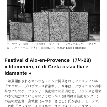
モーツァルト作曲《イドメネオ》、サビーヌ・ドゥヴィエル（左）、マイケ
ル・スパイアーズ（中央）。演出稽古中。@Jean-Louis Fernandez
Festival d’Aix-en-Provence（7/4-28)
« Idomeneo, rè di Creta ossia Ilia e
Idamante »
毎夏開催されるオペラをメインに開催されるフェスティバル
「エクサン・プロヴァンス音楽祭」。今年は、アヴィニョン演劇
祭やパリのケ・ブランリー美術館での公演など、フランスと運命
の糸で結ばれているかのようなSPAC（静岡舞台芸術センター）
の芸術総監督・宮城聰（みやぎ・さとし）氏が参加。モーツァル
ト作曲『クレタの王イドメネオ、またはイリアとイダマンテ