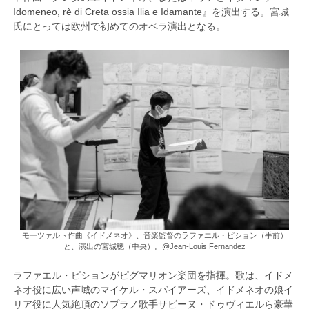
Idomeneo, rè di Creta ossia Ilia e Idamante』を演出する。宮城
氏にとっては欧州で初めてのオペラ演出となる。
モーツァルト作曲《イドメネオ》、音楽監督のラファエル・ピション（手前）
と、演出の宮城聰（中央）。@Jean-Louis Fernandez
ラファエル・ピションがピグマリオン楽団を指揮。歌は、イドメ
ネオ役に広い声域のマイケル・スパイアーズ、イドメネオの娘イ
リア役に人気絶頂のソプラノ歌手サビーヌ・ドゥヴィエルら豪華