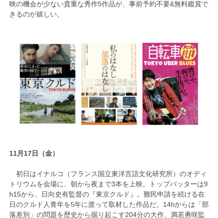
映の機会が少ない貴重な秀作5作品が、事前予約不要&無料鑑賞で
きるのが嬉しい。
11月17日（金）
初日はイナルコ（フランス国立東洋言語文化研究所）のオディ
トリウムを会場に、朝から夜まで3本を上映。トップバッターは9
h15から、日向史有監督の『東京クルド』。難民申請を続ける在
日のクルド人青年を5年に渡って取材した作品だ。14hからは「部
落差別」の問題を歴史から掘り起こす204分の大作、満若勇咲監