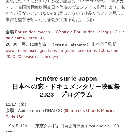
美化したように見えなくもない話題の『Perfect days』（米アカ
デミー賞国際長編映画賞日本代表のヴェンダース作品）より、私
たちが見ないといけないのは実はこういう作品かもとふと思う。
本作も監督を招いた討論会が実施予定だ。（瑞）
会場
Forum des images (Westfield Forum des Halles内、2 rue
du cinéma, Paris 1er)
20h30
「竪川に生きる」
（Vivre à Tatekawa） 山本容子監督
www.forumdesimages.fr/les-programmes/soirees-100pc-doc-
2023-2024/vivre-a-tatekawa
Fenêtre sur le Japon
日本への窓・ドキュメンタリー映画祭
2023 プログラム
11/17（金）
会場
：Auditorium de l’INALCO (
65 rue des Grands Moulins,
Paris 13e
)
– 9h15-12h
「東京クルド」
日向史有監督 (vost anglais, 103