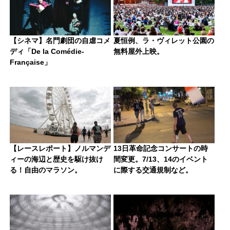
【シネマ】名門劇団の自虐コメ
夏恒例、ラ・ヴィレット公園の
ディ「De la Comédie-
無料屋外上映。
Française」
【レースレポート】ノルマンデ
13日革命記念コンサートの時
ィーの海辺と歴史を駆け抜け
間変更。7/13、14のイベント
る！自由のマラソン。
に際する交通規制など。