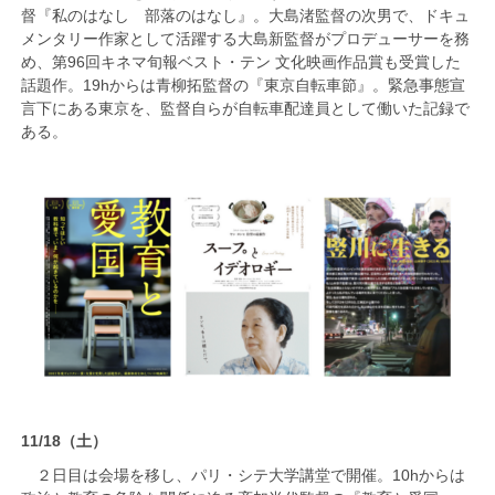
督『私のはなし 部落のはなし』。大島渚監督の次男で、ドキュ
メンタリー作家として活躍する大島新監督がプロデューサーを務
め、第96回キネマ旬報ベスト・テン 文化映画作品賞も受賞した
話題作。19hからは青柳拓監督の『東京自転車節』。緊急事態宣
言下にある東京を、監督自らが自転車配達員として働いた記録で
ある。
11/18（土）
２日目は会場を移し、パリ・シテ大学講堂で開催。10hからは