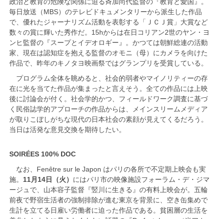
政治と教育の危険な関係に迫る斉加尚代監督の『教育と愛国』。
毎日放送（MBS）のテレビドキュメンタリーから派生した作品
で、優れたジャーナリズム活動を表彰する「ＪＣＪ賞」大賞など
数々の賞に輝いた秀作だ。15hからは在日コリアン2世のヤン・ヨ
ンヒ監督の『スープとイデオロギー』。かつては朝鮮総連の活動
家、現在は認知症を抱える監督のオモニ（母）にカメラを向けた
作品で、昨年のキノタヨ映画祭ではグランプリを受賞している。
プログラム全体を眺めると、社会的弱者やマイノリティーの存
在に光を当てた作品が集まったと言えそう。全ての作品には上映
後に討論会が付く。社会学的かつ、フィールドワーク調査に基づ
く民俗誌学的アプローチの作品からは、メインスリームメディア
が取りこぼしがちな現代の日本社会の素顔が見えてくるだろう。
当日は活発な意見交換を期待したい。
SOIRÉES 100% DOC
なお、Fenêtre sur le Japon はパリの各所で不定期上映会も実
施。
11月14日（火）
にはパリ市の映像施設フォーラム・デ・ジマ
ージュで、山本容子監督『竪川に生きる』の有料上映会が。五輪
前夜で野宿生活者の強制排除が進む東京を背景に、空き缶集めで
生計を立てる日雇い労働者に迫った作品である。貧困層の生活を