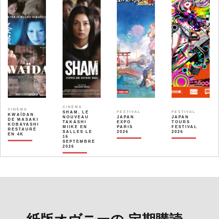
CINÉMA
CINÉMA
SHAM, LE
FESTIVAL
FESTIVAL
KWAÏDAN
NOUVEAU
JAPAN
JAPAN
DE MASAKI
TAKASHI
EXPO
TOURS
KOBAYASHI
MIIKE EN
PARIS
FESTIVAL
RESTAURÉ
SALLES LE
2026
2026
EN 4K
16
SEPTEMBRE
2026