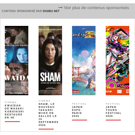
Voir plus de contenus sponsorisés
CONTENU SPONSORISÉ PAR
DIGIBU.NET
CINÉMA
CINÉMA
SHAM, LE
FESTIVAL
FESTIVAL
KWAÏDAN
NOUVEAU
JAPAN
JAPAN
DE MASAKI
TAKASHI
EXPO
TOURS
KOBAYASHI
MIIKE EN
PARIS
FESTIVAL
RESTAURÉ
SALLES LE
2026
2026
EN 4K
16
SEPTEMBRE
2026