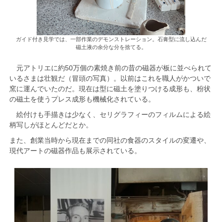
ガイド付き見学では、一部作業のデモンストレーション。石膏型に流し込んだ
磁土液の余分な分を捨てる。
元アトリエに約50万個の素焼き前の昔の磁器が板に並べられて
いるさまは壮観だ（冒頭の写真）。以前はこれを職人がかついで
窯に運んでいたのだ。現在は型に磁土を塗りつける成形も、粉状
の磁土を使うプレス成形も機械化されている。
絵付けも手描きは少なく、セリグラフィーのフィルムによる絵
柄写しがほとんどだとか。
また、創業当時から現在までの同社の食器のスタイルの変遷や、
現代アートの磁器作品も展示されている。