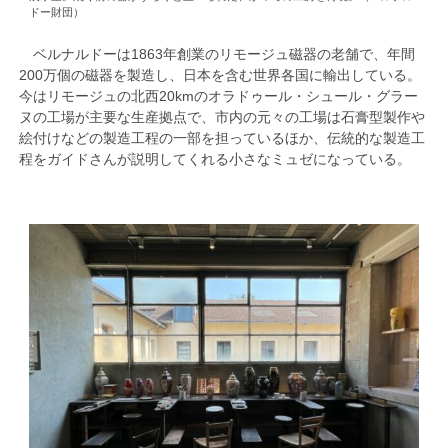
ドー財団）
ベルナルドーは1863年創業のリモージュ磁器の老舗で、年間
200万個の磁器を製造し、日本を含む世界各国に輸出している。
今はリモージュの北西20kmのオラドゥール・シュール・グラー
ヌの工場が主要な生産拠点で、市内の元々の工場は石膏型製作や
絵付けなどの製造工程の一部を担っているほか、伝統的な製造工
程をガイドさんが説明してくれる小さなミュゼになっている。