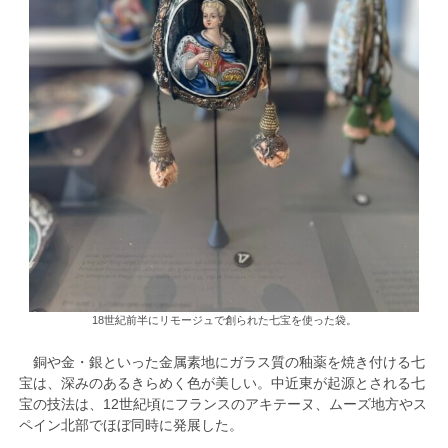
18世紀前半にリモージュで創られた七宝を使った袋。
銅や金・銀といった金属素地にガラス質の釉薬を焼き付ける七
宝は、深みのあるきらめく色が美しい。中近東が起源とされる七
宝の技法は、12世紀頃にフランスのアキテーヌ、ムーズ地方やス
ペイン北部でほぼ同時に発展した。