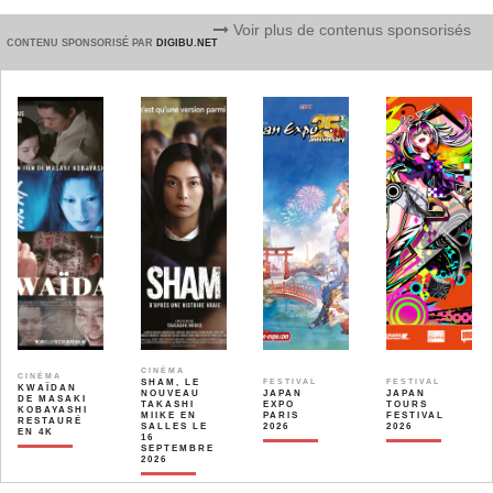
Voir plus de contenus sponsorisés
CONTENU SPONSORISÉ PAR
DIGIBU.NET
CINÉMA
CINÉMA
SHAM, LE
FESTIVAL
FESTIVAL
KWAÏDAN
NOUVEAU
JAPAN
JAPAN
DE MASAKI
TAKASHI
EXPO
TOURS
KOBAYASHI
MIIKE EN
PARIS
FESTIVAL
RESTAURÉ
SALLES LE
2026
2026
EN 4K
16
SEPTEMBRE
2026