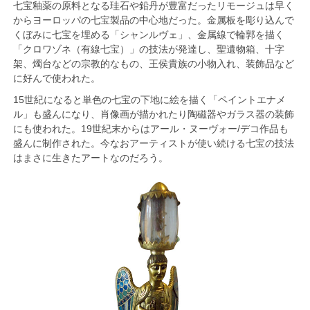
七宝釉薬の原料となる珪石や鉛丹が豊富だったリモージュは早く
からヨーロッパの七宝製品の中心地だった。金属板を彫り込んで
くぼみに七宝を埋める「シャンルヴェ」、金属線で輪郭を描く
「クロワゾネ（有線七宝）」の技法が発達し、聖遺物箱、十字
架、燭台などの宗教的なもの、王侯貴族の小物入れ、装飾品など
に好んで使われた。
15世紀になると単色の七宝の下地に絵を描く「ペイントエナメ
ル」も盛んになり、肖像画が描かれたり陶磁器やガラス器の装飾
にも使われた。19世紀末からはアール・ヌーヴォー/デコ作品も
盛んに制作された。今なおアーティストが使い続ける七宝の技法
はまさに生きたアートなのだろう。