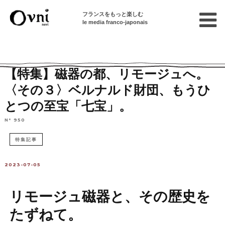
フランスをもっと楽しむ
le media franco-japonais
Home
パリで遊ぶ
パリから行ける街
【特集】磁器の都、リモージュへ。
〈その３〉ベルナルド財団、もうひ
とつの至宝「七宝」。
N° 950
特集記事
2023-07-05
リモージュ磁器と、その歴史を
たずねて。