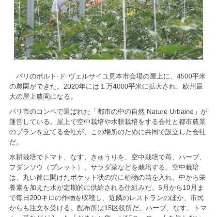
パリのポルト·ド·ヴェルサイユ見本市会場の屋上に、4500平米
の農園ができた。2020年には１万4000平米に拡大され、欧州最
大の屋上農園になる。
パリ市のコンペで選ばれた「都市の中の自然 Nature Urbaine」が
運営している。屋上で空中栽培や水耕栽培をする会社と都市農業
のプランを立てる会社が、この場所のために共同で設立した会社
だ。
水耕栽培でトマト、なす、きゅうりを、空中栽培で苺、ハーブ、
フダンソウ（ブレット）、サラダ菜などを栽培する。空中栽培
は、丸い筒に開けたポケット状の穴に植物の苗を入れ、中から栄
養素を加えた水が定期的に供給される仕組みだ。5月から10月ま
で毎日200キロの作物を収穫し、近隣のレストランのほか、市民
からも注文を受ける。配布所は15区役所だ。ハーブ、なす、トマ