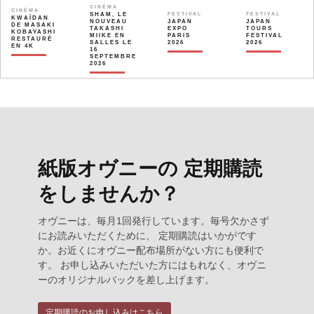
CINÉMA
CINÉMA
SHAM, LE
FESTIVAL
FESTIVAL
KWAÏDAN
NOUVEAU
JAPAN
JAPAN
DE MASAKI
TAKASHI
EXPO
TOURS
KOBAYASHI
MIIKE EN
PARIS
FESTIVAL
RESTAURÉ
SALLES LE
2026
2026
EN 4K
16
SEPTEMBRE
2026
紙版オヴニーの 定期購読
をしませんか？
オヴニーは、毎月1回発行しています。毎号欠かさず
にお読みいただくために、 定期購読はいかがです
か。お近くにオヴニー配布場所がない方にも便利で
す。 お申し込みいただいた方にはもれなく、オヴニ
ーのオリジナルバックを差し上げます。
定期購読のお申し込みはこちら