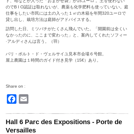
ト、苺などが入った「おまかせ袋」が15ユーロ 。土を使わない
のでB I O認証は取れないが、農薬も化学肥料も使っていない。庭
仕事をしたい市民には土の入った１㎡の木箱を年間320ユーロで
貸し出し、栽培方法は庭師がアドバイスする。
訪問した日、ミツバチがたくさん飛んでいた。「開園前は全くい
なかったのに、ここまで変わった」と、案内してくれたソフィー
·アルディさんは言う。（羽）
パリ・ポルト・ド・ヴェルサイユ見本市会場６号館。
屋上農園は１時間のガイド付き見学（15€）あり。
Share on :
Facebook
Email
Hall 6 Parc des Expositions - Porte de
Versailles