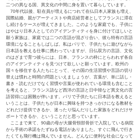
二つの異なる国、異文化の中間に身を置いて暮らしています。
70年代以後、駐在員が増えるにつれて在仏日本人家族も増え、
国際結婚、親がアーティストや商店経営者としてフランスに滞在
し続けるケースが増えてきました。このような家庭でも、子供に
はやはり日本人としてのアイデンティティを身に付けてほしいと
願う家族は、家庭では二つの言語が混ざり合い、彼ら特有の言語
環境になることもしばしば。私はパリで、子供たちに遊びながら
日本語を教える仕事に携わっていますが、日仏双方の言語、文化
のはざまで育つ彼らには、日本、フランスの枠にとらわれず各自
のアイデンティティを見つけて欲しいと願っています。欧州の
国々を移住する人たちにとって、その国の生活習慣や言語の切り
替えは慣れと時間の問題といえましょうが、言葉が、単に話し・
書き・読むだけでなく習慣や言葉が使われている環境も含むこと
を考えると、フランス語など西洋の言語と日中韓など異文化の言
語習得には困難が伴います。パリで子供たちに日本語を教えると
いうことは、子供たちが日本に興味を持つきっかけになる教材を
どれだけ提供できるか、迷ったり悩んだりした家族をどれだけサ
ポートできるか、ということだと思っています。
ここまで来て、90歳の母が大腿骨頸部骨折で入院している病院
から手術の承諾をたずねる電話がありました。すぐに飛んで行き
たくても飛行機は飛んでいません。どんなに便利な社会になって