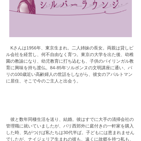
Kさんは1956年、東京生まれ。二人姉妹の長女。両親は貸しビ
ル会社を経営し、何不自由なく育つ。東京の大学を出た後、幼稚
園の教諭になり、幼児教育に打ち込むも、子供のバイリンガル教
育に興味を持ち渡仏。84-85年ソルボンヌの文明講座に通い、パ
リの100歳近い高齢婦人の世話をしながら、彼女のアパルトマン
に居住、そこで今のご主人と出会う。
彼と数年同棲生活を送り、結婚。彼はすでに大手の清掃会社の
管理職に就いていましたが、パリ西郊外に庭付きの一軒家を購入
した時、気がつけば私たちは30代半ば。子どもには恵まれません
でしたが、ナイジェリア生まれの彼も、遠くに故郷を持つ私も、