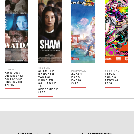
CINÉMA
CINÉMA
SHAM, LE
FESTIVAL
FESTIVAL
KWAÏDAN
NOUVEAU
JAPAN
JAPAN
DE MASAKI
TAKASHI
EXPO
TOURS
KOBAYASHI
MIIKE EN
PARIS
FESTIVAL
RESTAURÉ
SALLES LE
2026
2026
EN 4K
16
SEPTEMBRE
2026