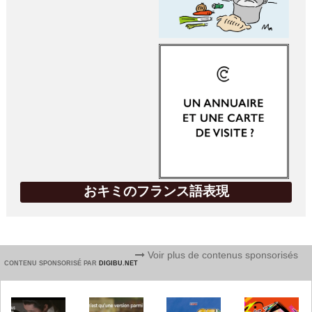
おキミのフランス語表現
Voir plus de contenus sponsorisés
CONTENU SPONSORISÉ PAR
DIGIBU.NET