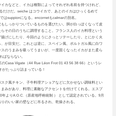
イカなどと、イカは種類によってそれぞれ名前を持つけれど、
区別されるだけだ。seiche はコウイカで、あとのイカはひっくるめて
ではsuppionになる。encornetもcalmarの別名。
もしっかりついているものを選びたい。胴が白っぽくなって皮
たらその日のうちに調理すること。フランス人のイカ料理という
グ揚げにしたり、今回のようにさっとソテーしたり。とにかく火
ら、が目安だ。これとは逆に、スペイン風、ポルトガル風に白ワ
ースのうまみを吸ってうまいが、一度固くなったイカがまた柔ら
ればならない。
ate（44 Rue Léon Frot 01 43 56 38 66）というレ
オがたっぷり詰まっている！
スク風チキン、子牛料理アショアなどに欠かせない調味料とい
うまみがあり、料理に素敵なアクセントを付けてくれる。エスプ
年よりA.O.C.（原産地呼称統制 ） として認定されている。9月
当りのいい家の壁などに吊るされ、乾燥される。