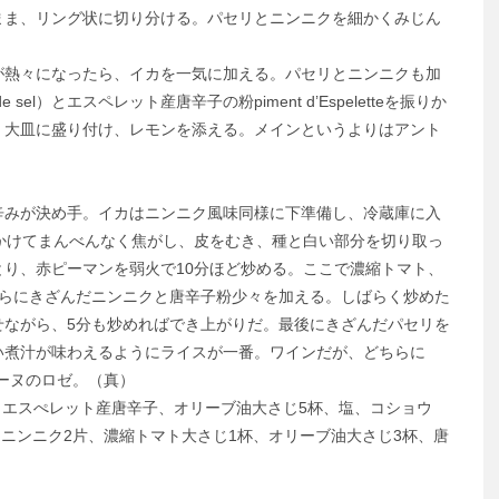
まま、リング状に切り分ける。パセリとニンニクを細かくみじん
熱々になったら、イカを一気に加える。パセリとニンニクも加
el）とエスペレット産唐辛子の粉piment d’Espeletteを振りか
、大皿に盛り付け、レモンを添える。メインというよりはアント
辛みが決め手。イカはニンニク風味同様に下準備し、冷蔵庫に入
かけてまんべんなく焦がし、皮をむき、種と白い部分を切り取っ
り、赤ピーマンを弱火で10分ほど炒める。ここで濃縮トマト、
さらにきざんだニンニクと唐辛子粉少々を加える。しばらく炒めた
せながら、5分も炒めればでき上がりだ。最後にきざんだパセリを
い煮汁が味わえるようにライスが一番。ワインだが、どちらに
ローヌのロゼ。（真）
片、エスぺレット産唐辛子、オリーブ油大さじ5杯、塩、コショウ
、ニンニク2片、濃縮トマト大さじ1杯、オリーブ油大さじ3杯、唐