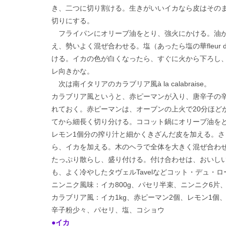
き、二つに切り割ける。生きがいいイカなら皮はその
切りにする。
フライパンにオリーブ油をとり、強火にかける。油が
え、勢いよく混ぜ合わせる。塩（あったら塩の華fleur de s
ける。イカの色が白くなったら、すぐに火から下ろし
レ向きかな。
次は南イタリアのカラブリア風à la calabraise。
カラブリア風というと、赤ピーマンが入り、唐辛子の
れておく。赤ピーマンは、オーブンの上火で20分ほど
てから細長く切り分ける。ココット鍋にオリーブ油をと
レモン1個分の搾り汁と細かくきざんだ皮を加える。
ら、イカを加える。木のヘラで全体を大きく混ぜ合わ
たっぷり散らし、盛り付ける。付け合わせは、おいし
も、よく冷やしたタヴェルTavelなどコット・デュ・
ニンニク風味：イカ800g、パセリ半束、ニンニク6
カラブリア風：イカ1kg、赤ピーマン2個、レモン1個
辛子粉少々、パセリ、塩、コショウ
●イカ