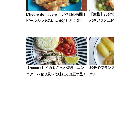
L’heure de l’apéro – アペロの時間！
【連載】30分
ビールのつまみには揚げもの！ ①
パラガスとエ
【recette】イカをさっと焼き、ニン
30分でフラン
ニク、パセリ風味で味わえば五つ星！
エル