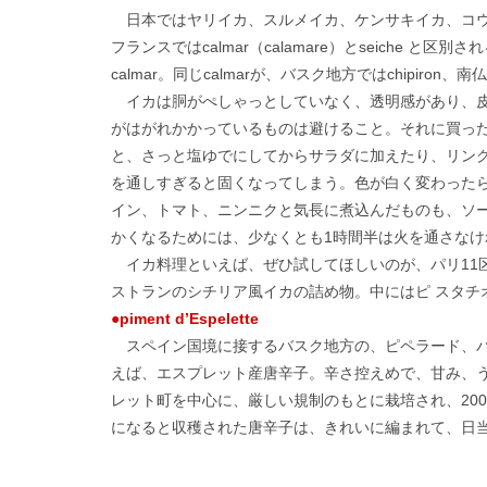
日本ではヤリイカ、スルメイカ、ケンサキイカ、コウ
フランスではcalmar（calamare）とseiche と
calmar。同じcalmarが、バスク地方ではchipiron、南仏
イカは胴がぺしゃっとしていなく、透明感があり、皮
がはがれかかっているものは避けること。それに買っ
と、さっと塩ゆでにしてからサラダに加えたり、リン
を通しすぎると固くなってしまう。色が白く変わった
イン、トマト、ニンニクと気長に煮込んだものも、ソ
かくなるためには、少なくとも1時間半は火を通さなけ
イカ料理といえば、ぜひ試してほしいのが、パリ11区のCasa Vig
ストランのシチリア風イカの詰め物。中にはピ スタチ
●piment d’Espelette
スペイン国境に接するバスク地方の、ピペラード、バ
えば、エスプレット産唐辛子。辛さ控えめで、甘み、
レット町を中心に、厳しい規制のもとに栽培され、2000
になると収穫された唐辛子は、きれいに編まれて、日