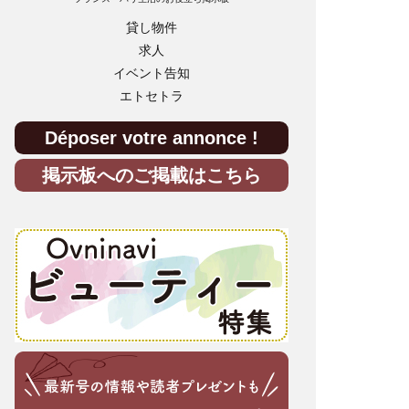
貸し物件
求人
イベント告知
エトセトラ
Déposer votre annonce !
掲示板へのご掲載はこちら