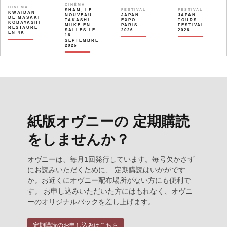
CINÉMA
CINÉMA
SHAM, LE
FESTIVAL
FESTIVAL
KWAÏDAN
NOUVEAU
JAPAN
JAPAN
DE MASAKI
TAKASHI
EXPO
TOURS
KOBAYASHI
MIIKE EN
PARIS
FESTIVAL
RESTAURÉ
SALLES LE
2026
2026
EN 4K
16
SEPTEMBRE
2026
紙版オヴニーの 定期購読
をしませんか？
オヴニーは、毎月1回発行しています。毎号欠かさず
にお読みいただくために、 定期購読はいかがです
か。お近くにオヴニー配布場所がない方にも便利で
す。 お申し込みいただいた方にはもれなく、オヴニ
ーのオリジナルバックを差し上げます。
定期購読のお申し込みはこちら