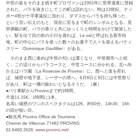
中世の姿をそのまま残す町プロヴァンは2001年に世界遺産に登録
された。バラを抜きにしてこの町は語れない。時は13世紀、ティ
ボー4世が十字軍遠征に加わり、ダマスからバラを持ち帰った、
という言い伝えのもと、現在に至るまで町のシンボルとなる。見
所満載の町、バラの香りと共にゆっくりと時間をかけて散策した
い。駅を出て目の前の小川を渡れば、Le valと呼ばれる新市街
地。町の中心にバラを使った数々のお菓子で人々を迎えるパティ
スリー〈Dominique Gaufillier〉がある。
そのまま西に進めば中世の匂いは濃くなり、中世都市へと続
く。この辺りからバラコースと、中世コースに分かれる。北へ向
かえばバラ園〈La Roseraie de Provins〉に。西へと坂を昇れ
ば、城壁や地下道、シーザーの塔へ。6月8日と9日には中世祭り
があり、町は一層の賑わいとなるそうだ。（麻）
●パリ東駅からProvinsまで約1時間。
片道11.15€。1時間に1本。
名高い城壁のワシのスペクタクルは12€。約50分。14h30、16h
の回が狙い目。
●観光局 Provins Office de Tourisme :
Chemin de Villecran 77482 PROVINS
01.6460.2626
www.provins.net/