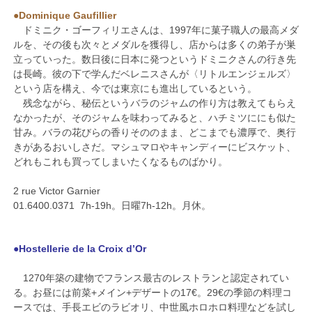
●Dominique Gaufillier
ドミニク・ゴーフィリエさんは、1997年に菓子職人の最高メダ
ルを、その後も次々とメダルを獲得し、店からは多くの弟子が巣
立っていった。数日後に日本に発つというドミニクさんの行き先
は長崎。彼の下で学んだベレニスさんが〈リトルエンジェルズ〉
という店を構え、今では東京にも進出しているという。
残念ながら、秘伝というバラのジャムの作り方は教えてもらえ
なかったが、そのジャムを味わってみると、ハチミツににも似た
甘み。バラの花びらの香りそののまま、どこまでも濃厚で、奥行
きがあるおいしさだ。マシュマロやキャンディーにビスケット、
どれもこれも買ってしまいたくなるものばかり。
2 rue Victor Garnier
01.6400.0371 7h-19h。日曜7h-12h。月休。
●Hostellerie de la Croix d’Or
1270年築の建物でフランス最古のレストランと認定されてい
る。お昼には前菜+メイン+デザートの17€。29€の季節の料理コ
ースでは、手長エビのラビオリ、中世風ホロホロ料理などを試し