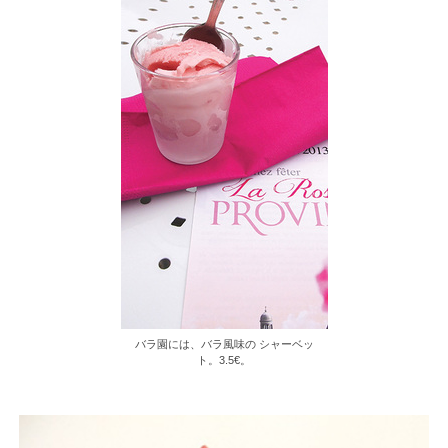
バラ園には、バラ風味の シャーベッ
ト。3.5€。