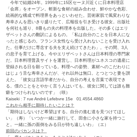
今年で結婚24年。1999年に15区セーヌ川近くに日本料理店
「会席」をオープン。斬新な食材の組み合わせ、鮮やかな色彩、
絵画的な構成で料理界をあっといわせた。芸術家肌で風変わりな
寿幸さんを思いきり盛りたて、広報役を引き受ける彼女。出版社
を何社も巡り、8冊もの夫の料理本を出版した。その多くはエリ
ザベットさんの翻訳によるもの。「私は自分のことを日本人にな
ったと感じるの。フランス女性なら受け入れないことを受け入れ
た。仕事だけに専念する夫を支え続けてきたわ」。その間、3人
の息子を育て上げる。今やエリザベットさんは日本料理の専門家
だ。日本料理普及サイトを運営し、日本料理がユネスコの遺産に
登録される日を願っている。料理への姿勢、素材へのこだわりに
はじょう舌な寿幸さんだが、それ以外は無口。とつとつと妻を讃
えた。「彼女は言語学者だから、自分の考えを言葉で表現でき
る。僕のことをとやかく言う人はいても、彼女に関しては誰も難
癖をつけられないのです」（咲）
Kaiseki : 7 rue André Lefebvre 15e 01.4554.4860
これから相手に期待したいことは？
「期待はしないけど希望はする。自分の進む道を見つけてほし
い」（寿）「いつか一緒に旅行して、田舎に小さな家を持つこ
と。一緒に孫の面倒をみる日が待ち遠しいわ」（エ）
前回のバカンスは？