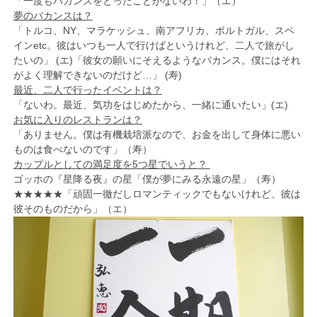
「一度もバカンスをとったことがないわ！」（エ）
夢のバカンスは？
「トルコ、NY、マラケッシュ、南アフリカ、ポルトガル、スペ
インetc。彼はいつも一人で行けばというけれど、二人で旅がし
たいの」 (エ)「彼女の願いにそえるようなバカンス。僕にはそれ
がよく理解できないのだけど…」 (寿)
最近、二人で行ったイベントは？
「ないわ。最近、気功をはじめたから、一緒に通いたい」(エ)
お気に入りのレストランは？
「ありません。僕は有機栽培派なので、お金を出して身体に悪い
ものは食べないのです」（寿）
カップルとしての満足度を5つ星でいうと？
ゴッホの『星降る夜』の星「僕が夢にみる永遠の星」（寿）
★★★★★「頑固一徹だしロマンティックでもないけれど、彼は
彼そのものだから」（エ）