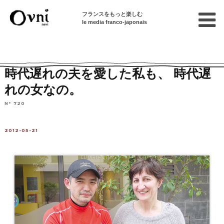
フランスをもっと楽しむ
le media franco-japonais
Home
連載終了記事
フランスのカップルたち
時代遅れの夫を愛した私も、 時代遅
れの女なの。
N° 720
2012-05-21