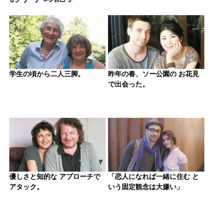
学生の頃から二人三脚。
昨年の春、ソー公園の お花見
で出会った。
優しさと知的な アプローチで
「恋人になれば一緒に住む と
アタック。
いう固定観念は大嫌い」