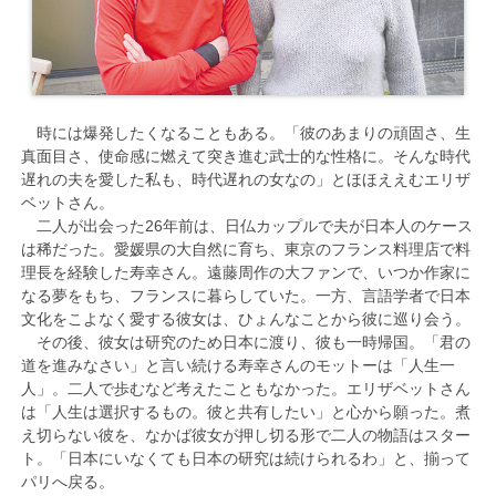
時には爆発したくなることもある。「彼のあまりの頑固さ、生
真面目さ、使命感に燃えて突き進む武士的な性格に。そんな時代
遅れの夫を愛した私も、時代遅れの女なの」とほほええむエリザ
ベットさん。
二人が出会った26年前は、日仏カップルで夫が日本人のケース
は稀だった。愛媛県の大自然に育ち、東京のフランス料理店で料
理長を経験した寿幸さん。遠藤周作の大ファンで、いつか作家に
なる夢をもち、フランスに暮らしていた。一方、言語学者で日本
文化をこよなく愛する彼女は、ひょんなことから彼に巡り会う。
その後、彼女は研究のため日本に渡り、彼も一時帰国。「君の
道を進みなさい」と言い続ける寿幸さんのモットーは「人生一
人」。二人で歩むなど考えたこともなかった。エリザベットさん
は「人生は選択するもの。彼と共有したい」と心から願った。煮
え切らない彼を、なかば彼女が押し切る形で二人の物語はスター
ト。「日本にいなくても日本の研究は続けられるわ」と、揃って
パリへ戻る。