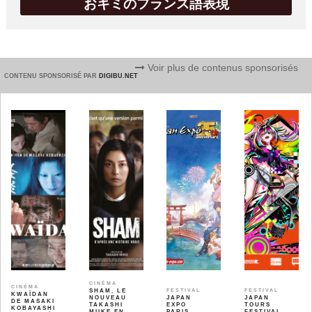
おキミのフランス語表現
Voir plus de contenus sponsorisés
CONTENU SPONSORISÉ PAR
DIGIBU.NET
CINÉMA
CINÉMA
SHAM, LE
FESTIVAL
FESTIVAL
KWAÏDAN
NOUVEAU
JAPAN
JAPAN
DE MASAKI
TAKASHI
EXPO
TOURS
KOBAYASHI
MIIKE EN
PARIS
FESTIVAL