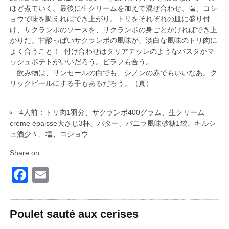
ほど煮ていく。最後に生クリームを加えて混ぜ合わせ、塩、コシ
ョウで味を調えればでき上がり。トリをそれぞれの皿に盛り付
け、サクランボのソースを、サクランボの身ごとかければでき上
がりだ。甘酸っぱいサクランボの風味が、淡白な風味のトリ肉に
よく合うこと！ 付け合わせはタリアテッレのようなパスタかマ
ッシュポテトがいいだろう。ピラフも合う。
飲み物は、サンセールの白でも、シノンの赤でもいいなあ。ク
リックビールにする手もあるだろう。（真）
4人前：トリ肉1羽分、サクランボ400グラム、生クリーム
crème épaisse大さじ3杯、バター、バニラ風味砂糖1袋、キルシ
ュ酒少々、塩、コショウ
Share on :
Facebook
Email
Poulet sauté aux cerises