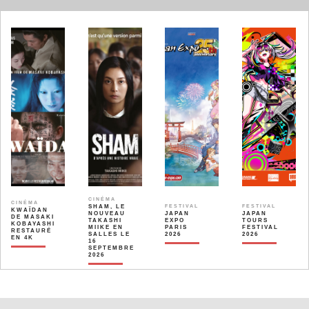
CINÉMA
CINÉMA
SHAM, LE
FESTIVAL
FESTIVAL
KWAÏDAN
NOUVEAU
JAPAN
JAPAN
DE MASAKI
TAKASHI
EXPO
TOURS
KOBAYASHI
MIIKE EN
PARIS
FESTIVAL
RESTAURÉ
SALLES LE
2026
2026
EN 4K
16
SEPTEMBRE
2026