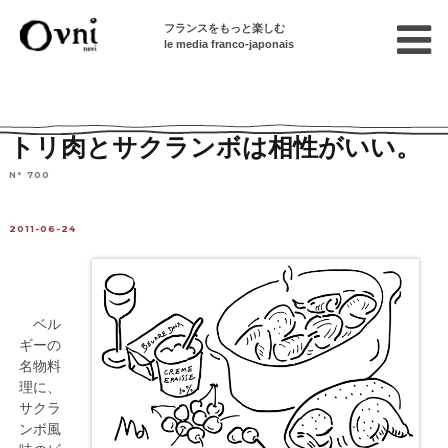
フランスをもっと楽しむ
le media franco-japonais
Home
フランスで暮らす
特選レシピ集
肉料理
トリ肉とサクランボは相性がいい。
N° 700
2011-06-24
ベル
ギーの
名物料
理に、
サクラ
ンボ風