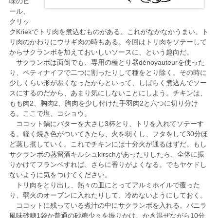
味のビ
ール、
クリッ
クKriekでトリ肉を煮込むものがある。これがなかなかうまい。ト
リ肉のかわりにウサギ肉の時もある。今回はトリ肉をソテーして
からサクランボを加えておいしいソースに、という趣向だ。
サクランボは面倒でも、専用の種とり器dénoyauteurを使った
り、ペティナイフで二つに割ったりして種をとり除く。その時に
少しくらい形が悪くなったからといって、しばらく煮込んでソー
スにするのだから、あまり気にしないことにしよう。チキンは、
もも肉2、胸肉2、胸肉を少し付けた手羽肉2と六つに切り分け
る。ここで塩、コショウ。
ココット鍋にバターを大さじ3杯とり、トリを入れてソテーす
る。軽く焼き色がついてきたら、火を弱くし、フタをして30分ほ
ど蒸し煮していく。これでチキンには十分火が通るはずだ。もし
サクランボの蒸留酒キルシュkirschがあったりしたら、全体に振
りかけてフランベすれば、さらに香りがよくなる。でもヤケドし
ないように気をつけてください。
トリ肉をとり出し、熱々の皿にとってアルミホイルで覆った
り、弱火のオーブンに入れたりして、冷めないようにしておく。
ココットに残っている煮汁の中にサクランボを入れる。バニラ
風味砂糖1袋か普通の砂糖少々を振りかけ、かき混ぜながら10分