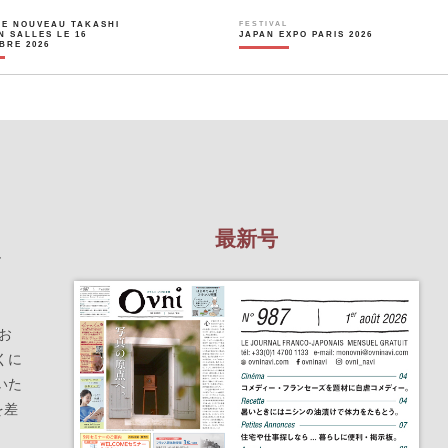
LE NOUVEAU TAKASHI
FESTIVAL
N SALLES LE 16
JAPAN EXPO PARIS 2026
BRE 2026
最新号
を
お
くに
いた
を差