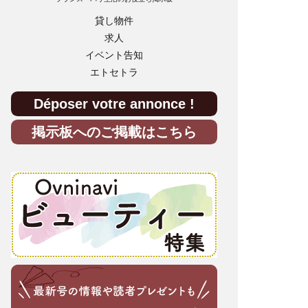
貸し物件
求人
イベント告知
エトセトラ
Déposer votre annonce !
掲示板へのご掲載はこちら