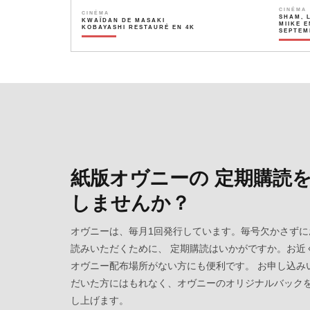
CINÉMA
CINÉMA
SHAM, 
KWAÏDAN DE MASAKI
MIIKE E
KOBAYASHI RESTAURÉ EN 4K
SEPTEM
紙版オヴニーの 定期購読
しませんか？
オヴニーは、毎月1回発行しています。毎号欠かさずに
読みいただくために、 定期購読はいかがですか。お近
オヴニー配布場所がない方にも便利です。 お申し込み
だいた方にはもれなく、オヴニーのオリジナルバック
し上げます。