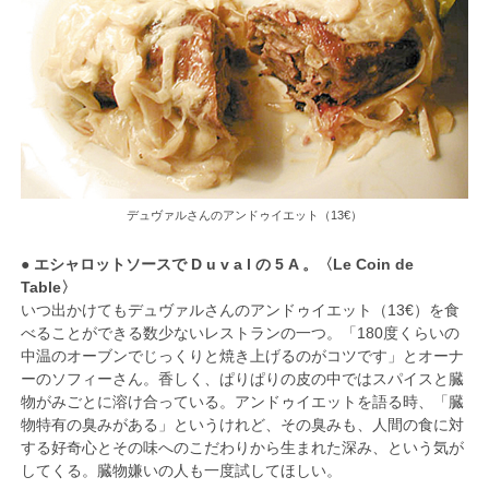
デュヴァルさんのアンドゥイエット（13€）
● エシャロットソースで D u v a l の 5 A 。〈Le Coin de
Table〉
いつ出かけてもデュヴァルさんのアンドゥイエット（13€）を食
べることができる数少ないレストランの一つ。「180度くらいの
中温のオーブンでじっくりと焼き上げるのがコツです」とオーナ
ーのソフィーさん。香しく、ぱりぱりの皮の中ではスパイスと臓
物がみごとに溶け合っている。アンドゥイエットを語る時、「臓
物特有の臭みがある」というけれど、その臭みも、人間の食に対
する好奇心とその味へのこだわりから生まれた深み、という気が
してくる。臓物嫌いの人も一度試してほしい。