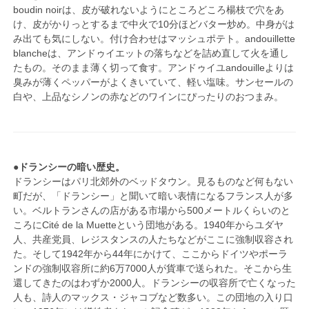
boudin noirは、皮が破れないようにところどころ楊枝で穴をあ
け、皮がかりっとするまで中火で10分ほどバター炒め。中身がは
み出ても気にしない。付け合わせはマッシュポテト。andouillette
blancheは、アンドゥイエットの落ちなどを詰め直して火を通し
たもの。そのまま薄く切って食す。アンドゥイユandouilleよりは
臭みが薄くペッパーがよくきいていて、軽い塩味。サンセールの
白や、上品なシノンの赤などのワインにぴったりのおつまみ。
●ドランシーの暗い歴史。
ドランシーはパリ北郊外のベッドタウン。見るものなど何もない
町だが、「ドランシー」と聞いて暗い表情になるフランス人が多
い。ベルトランさんの店がある市場から500メートルくらいのと
ころにCité de la Muetteという団地がある。1940年からユダヤ
人、共産党員、レジスタンスの人たちなどがここに強制収容され
た。そして1942年から44年にかけて、ここからドイツやポーラ
ンドの強制収容所に約6万7000人が貨車で送られた。そこから生
還してきたのはわずか2000人。ドランシーの収容所で亡くなった
人も、詩人のマックス・ジャコブなど数多い。この団地の入り口