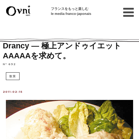
フランスをもっと楽しむ
le media franco-japonais
Home
パリで遊ぶ
パリから行ける街
Drancy — 極上アンドゥイエット
AAAAAを求めて。
N° 692
散策
2011-02-15