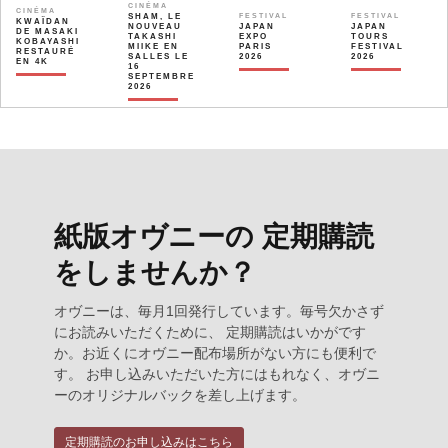
CINÉMA
CINÉMA
SHAM, LE
FESTIVAL
FESTIVAL
KWAÏDAN
NOUVEAU
JAPAN
JAPAN
DE MASAKI
TAKASHI
EXPO
TOURS
KOBAYASHI
MIIKE EN
PARIS
FESTIVAL
RESTAURÉ
SALLES LE
2026
2026
EN 4K
16
SEPTEMBRE
2026
紙版オヴニーの 定期購読
をしませんか？
オヴニーは、毎月1回発行しています。毎号欠かさず
にお読みいただくために、 定期購読はいかがです
か。お近くにオヴニー配布場所がない方にも便利で
す。 お申し込みいただいた方にはもれなく、オヴニ
ーのオリジナルバックを差し上げます。
定期購読のお申し込みはこちら