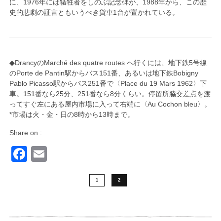
に、1976年には犠牲者をしのぶ記念碑が、1988年から、この歴
史的悲劇の証言ともいうべき貨車1台が置かれている。
◆DrancyのMarché des quatre routes へ行くには、地下鉄5号線
のPorte de Pantin駅からバス151番、あるいは地下鉄Bobigny
Pablo Picasso駅からバス251番で〈Place du 19 Mars 1962〉下
車。151番なら25分、251番なら8分くらい。停留所脇交差点を渡
ってすぐ左にある屋内市場に入って右端に〈Au Cochon bleu〉。
*市場は火・金・日の8時から13時まで。
Share on :
Facebook
Email
1
2