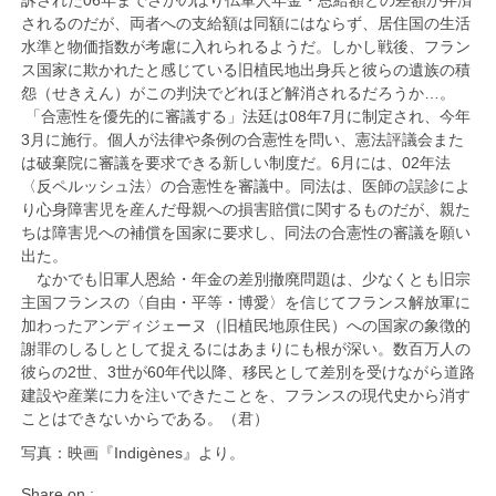
訴された06年までさかのぼり仏軍人年金・恩給額との差額が弁済
されるのだが、両者への支給額は同額にはならず、居住国の生活
水準と物価指数が考慮に入れられるようだ。しかし戦後、フラン
ス国家に欺かれたと感じている旧植民地出身兵と彼らの遺族の積
怨（せきえん）がこの判決でどれほど解消されるだろうか…。
「合憲性を優先的に審議する」法廷は08年7月に制定され、今年
3月に施行。個人が法律や条例の合憲性を問い、憲法評議会また
は破棄院に審議を要求できる新しい制度だ。6月には、02年法
〈反ペルッシュ法〉の合憲性を審議中。同法は、医師の誤診によ
り心身障害児を産んだ母親への損害賠償に関するものだが、親た
ちは障害児への補償を国家に要求し、同法の合憲性の審議を願い
出た。
なかでも旧軍人恩給・年金の差別撤廃問題は、少なくとも旧宗
主国フランスの〈自由・平等・博愛〉を信じてフランス解放軍に
加わったアンディジェーヌ（旧植民地原住民）への国家の象徴的
謝罪のしるしとして捉えるにはあまりにも根が深い。数百万人の
彼らの2世、3世が60年代以降、移民として差別を受けながら道路
建設や産業に力を注いできたことを、フランスの現代史から消す
ことはできないからである。（君）
写真：映画『Indigènes』より。
Share on :