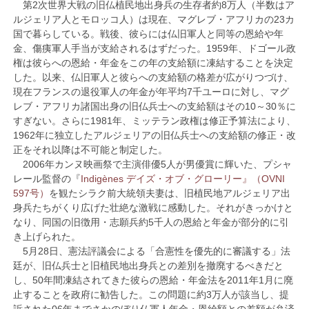
第2次世界大戦の旧仏植民地出身兵の生存者約8万人（半数はア
ルジェリア人とモロッコ人）は現在、マグレブ・アフリカの23カ
国で暮らしている。戦後、彼らには仏旧軍人と同等の恩給や年
金、傷痍軍人手当が支給されるはずだった。1959年、ドゴール政
権は彼らへの恩給・年金をこの年の支給額に凍結することを決定
した。以来、仏旧軍人と彼らへの支給額の格差が広がりつづけ、
現在フランスの退役軍人の年金が年平均7千ユーロに対し、マグ
レブ・アフリカ諸国出身の旧仏兵士への支給額はその10～30％に
すぎない。さらに1981年、ミッテラン政権は修正予算法により、
1962年に独立したアルジェリアの旧仏兵士への支給額の修正・改
正をそれ以降は不可能と制定した。
2006年カンヌ映画祭で主演俳優5人が男優賞に輝いた、プシャ
レール監督の『
Indigènes デイズ・オブ・グローリー』（OVNI
597号）
を観たシラク前大統領夫妻は、旧植民地アルジェリア出
身兵たちがくり広げた壮絶な激戦に感動した。それがきっかけと
なり、同国の旧徴用・志願兵約5千人の恩給と年金が部分的に引
き上げられた。
5月28日、憲法評議会による「合憲性を優先的に審議する」法
廷が、旧仏兵士と旧植民地出身兵との差別を撤廃するべきだと
し、50年間凍結されてきた彼らの恩給・年金法を2011年1月に廃
止することを政府に勧告した。この問題に約3万人が該当し、提