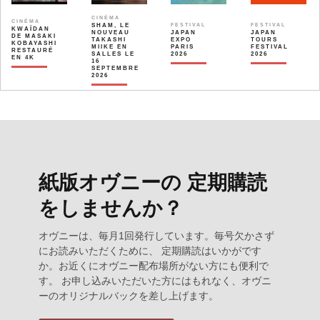
CINÉMA
CINÉMA
SHAM, LE
FESTIVAL
FESTIVAL
KWAÏDAN
NOUVEAU
JAPAN
JAPAN
DE MASAKI
TAKASHI
EXPO
TOURS
KOBAYASHI
MIIKE EN
PARIS
FESTIVAL
RESTAURÉ
SALLES LE
2026
2026
EN 4K
16
SEPTEMBRE
2026
紙版オヴニーの 定期購読
をしませんか？
オヴニーは、毎月1回発行しています。毎号欠かさず
にお読みいただくために、 定期購読はいかがです
か。お近くにオヴニー配布場所がない方にも便利で
す。 お申し込みいただいた方にはもれなく、オヴニ
ーのオリジナルバックを差し上げます。