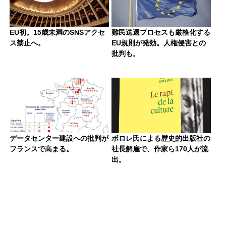
EU初。15歳未満のSNSアクセ
難民送還プロセスも厳格化する
ス禁止へ。
EU規則が発効。人権侵害との
批判も。
データセンター建設への批判が
ボロレ氏による歴史的出版社の
フランスで高まる。
社長解雇で、作家ら170人が流
出。