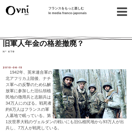
フランスをもっと楽しむ
le media franco-japonais
Home
フランスを知る
ニュース・社会問題
ニュース
旧軍人年金の格差撤廃？
N° 678
2010-06-15
1942年、英米連合軍の
北アフリカ上陸後、ナチ
ス軍への反撃のため仏解
放軍に参加した旧仏領植
民地の徴用兵と志願兵は
34万人にのぼる。戦死者
約6万人はフランスの軍
人墓地で眠っている。第
1次世界大戦のヴェルダンの戦いにも旧仏植民地から93万人が出
兵し、7万人が戦死している。