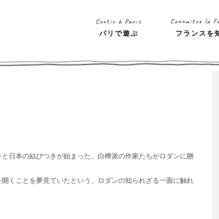
Sortir à Paris
Connaitre la F
パリで遊ぶ
フランスを
ンと日本の結びつきが始まった。白樺派の作家たちがロダンに贈
を開くことを夢見ていたという、ロダンの知られざる一面に触れ