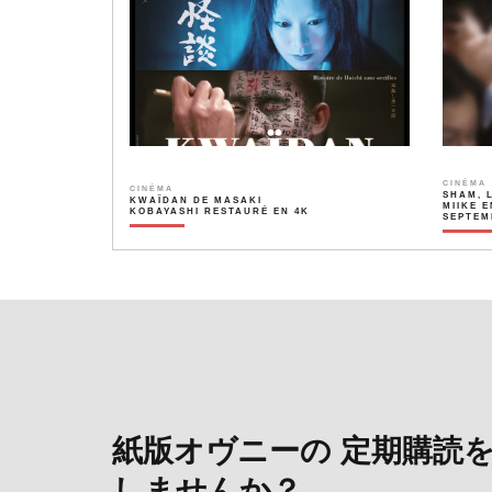
CINÉMA
CINÉMA
SHAM, 
KWAÏDAN DE MASAKI
MIIKE E
KOBAYASHI RESTAURÉ EN 4K
SEPTEM
紙版オヴニーの 定期購読
しませんか？