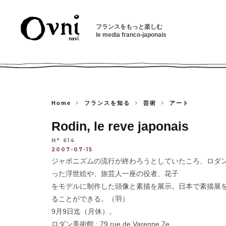
フランスをもっと楽しむ
le media franco-japonais
Home
フランスを知る
芸術
アート
Rodin, le reve japonais
N° 614
2007-07-15
ジャポニズムの流行が終わろうとしていたころ、ロダ
った浮世絵や、旅芸人一座の役者、花子
をモデルに制作した頭像と素描を展示。日本で素描展
ることができる。（羽）
9月9日迄（月休）。
ロダン美術館 : 79 rue de Varenne 7e