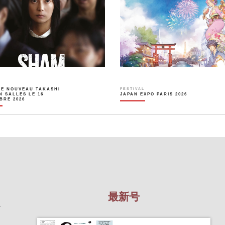
LE NOUVEAU TAKASHI
FESTIVAL
N SALLES LE 16
JAPAN EXPO PARIS 2026
BRE 2026
最新号
を