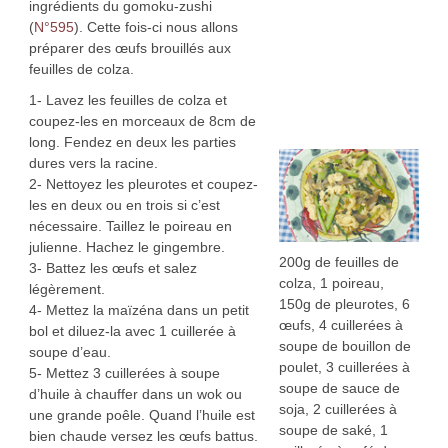
ingrédients du gomoku-zushi
(
N°595
). Cette fois-ci nous allons
préparer des œufs brouillés aux
feuilles de colza.
1- Lavez les feuilles de colza et
coupez-les en morceaux de 8cm de
long. Fendez en deux les parties
dures vers la racine.
2- Nettoyez les pleurotes et coupez-
les en deux ou en trois si c’est
nécessaire. Taillez le poireau en
julienne. Hachez le gingembre.
200g de feuilles de
3- Battez les œufs et salez
colza, 1 poireau,
légèrement.
150g de pleurotes, 6
4- Mettez la maïzéna dans un petit
œufs, 4 cuillerées à
bol et diluez-la avec 1 cuillerée à
soupe de bouillon de
soupe d’eau.
poulet, 3 cuillerées à
5- Mettez 3 cuillerées à soupe
soupe de sauce de
d’huile à chauffer dans un wok ou
soja, 2 cuillerées à
une grande poêle. Quand l’huile est
soupe de saké, 1
bien chaude versez les œufs battus.