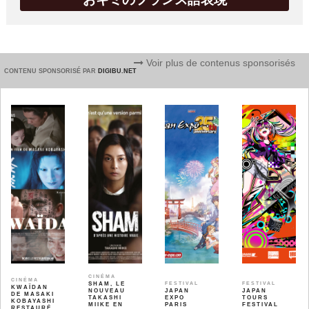
Voir plus de contenus sponsorisés
CONTENU SPONSORISÉ PAR
DIGIBU.NET
CINÉMA
CINÉMA
SHAM, LE
FESTIVAL
FESTIVAL
KWAÏDAN
NOUVEAU
JAPAN
JAPAN
DE MASAKI
TAKASHI
EXPO
TOURS
KOBAYASHI
MIIKE EN
PARIS
FESTIVAL
RESTAURÉ