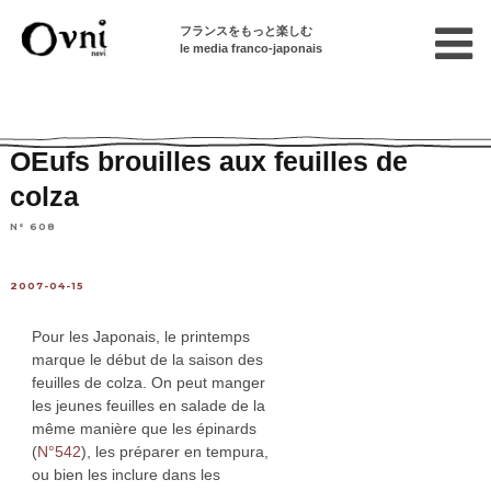
フランスをもっと楽しむ
le media franco-japonais
Home
連載終了記事
Articles en français sur le Japon
OEufs brouilles aux feuilles de
colza
N° 608
2007-04-15
Pour les Japonais, le printemps
marque le début de la saison des
feuilles de colza. On peut manger
les jeunes feuilles en salade de la
même manière que les épinards
(
N°542
), les préparer en tempura,
ou bien les inclure dans les