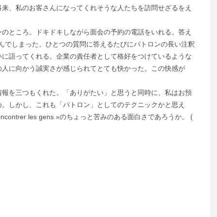
将来、私のお客さんになってくれそうな人たちを訪問せざるをえ
ンのところ。ドキドキしながら面会の予約の電話をいれる。答え
及んでしまった。ひとつの質問に答えるたびにパトロンの長い注釈
いに語ってくれる。企業の責任者として格好をつけているような
の人に向かう誠実さが感じられてとても快かった。この快感が
情報を三つもくれた。「ありがたい」と思うと同時に、私はお預
め。しかし、これも「パトロン」としてのテクニックかと思え
trer les gens »のちょっと苦みのある面白さであろうか。 (