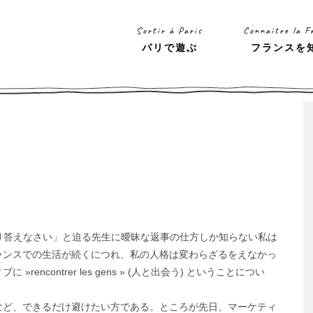
Sortir à Paris
Connaitre la F
パリで遊ぶ
フランスを
きり答えなさい」と迫る先生に曖昧な返事の仕方しか知らない私は
ランスでの生活が続くにつれ、私の人格は変わらざるをえなかっ
ncontrer les gens » (人と出会う) ということについ
など、できるだけ避けたい方である。ところが先日、マーケティ