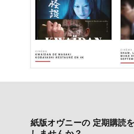
CINÉMA
CINÉMA
SHAM, 
KWAÏDAN DE MASAKI
MIIKE E
KOBAYASHI RESTAURÉ EN 4K
SEPTEM
紙版オヴニーの 定期購読
しませんか？