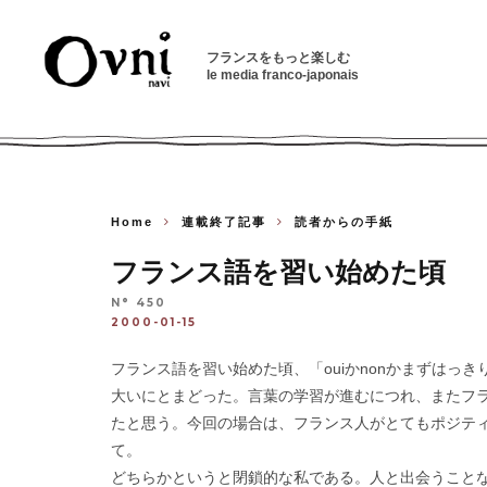
フランスをもっと楽しむ
le media franco-japonais
Home
連載終了記事
読者からの手紙
フランス語を習い始めた頃
N° 450
2000-01-15
フランス語を習い始めた頃、「ouiかnonかまずはっ
大いにとまどった。言葉の学習が進むにつれ、またフ
たと思う。今回の場合は、フランス人がとてもポジティブに »re
て。
どちらかというと閉鎖的な私である。人と出会うこと