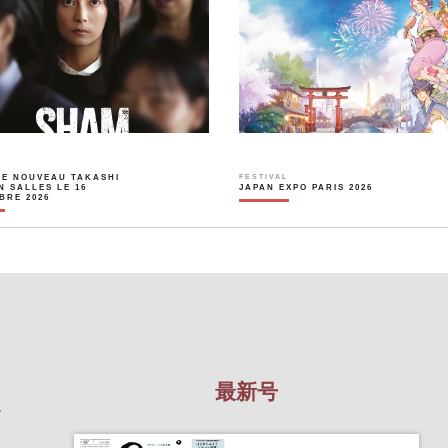
LE NOUVEAU TAKASHI
FESTIVAL
N SALLES LE 16
JAPAN EXPO PARIS 2026
BRE 2026
最新号
を