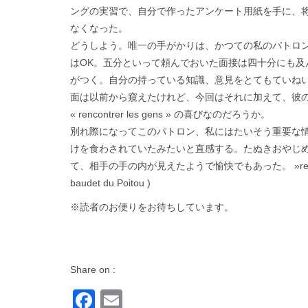
ングの実習で、自分で作ったアンケート用紙を手に、
なくなった。
どうしよう。唯一の手がかりは、かつての私のパトロ
はOK。五分といって頼んでおいた面接は四十分にも
がつく。自分の持っている知識、意見をとてもていね
面は以前から窺えたけれど、今回はそれに加えて、彼
« rencontrer les gens » の喜びなのだろうか。
別れ際になってこのパトロン、私にはたいそう重要な
けを食わされていたみたいと直感する。たぬきおやじ
て、相手の手の内が見えたようで愉快でもあった。 »rencon
baudet du Poitou )
※読者のお便りをお待ちしています。
Share on :
Facebook
Email