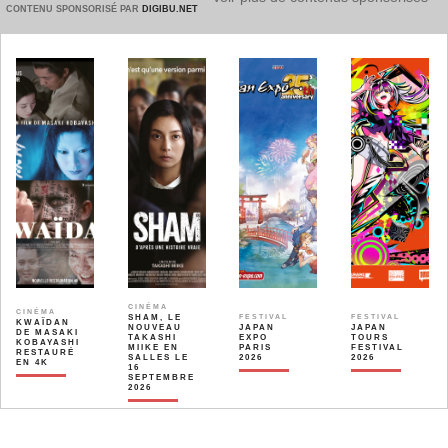
CONTENU SPONSORISÉ PAR
DIGIBU.NET
CINÉMA
CINÉMA
SHAM, LE
FESTIVAL
FESTIVAL
KWAÏDAN
NOUVEAU
JAPAN
JAPAN
DE MASAKI
TAKASHI
EXPO
TOURS
KOBAYASHI
MIIKE EN
PARIS
FESTIVAL
RESTAURÉ
SALLES LE
2026
2026
EN 4K
16
SEPTEMBRE
2026