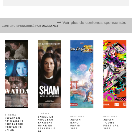
Voir plus de contenus sponsorisés
CONTENU SPONSORISÉ PAR
DIGIBU.NET
CINÉMA
CINÉMA
SHAM, LE
FESTIVAL
FESTIVAL
KWAÏDAN
NOUVEAU
JAPAN
JAPAN
DE MASAKI
TAKASHI
EXPO
TOURS
KOBAYASHI
MIIKE EN
PARIS
FESTIVAL
RESTAURÉ
SALLES LE
2026
2026
EN 4K
16