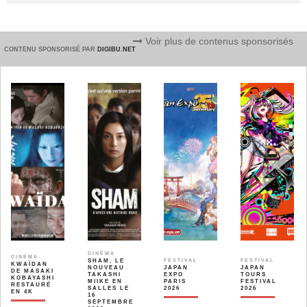
Voir plus de contenus sponsorisés
CONTENU SPONSORISÉ PAR
DIGIBU.NET
CINÉMA
CINÉMA
SHAM, LE
FESTIVAL
FESTIVAL
KWAÏDAN
NOUVEAU
JAPAN
JAPAN
DE MASAKI
TAKASHI
EXPO
TOURS
KOBAYASHI
MIIKE EN
PARIS
FESTIVAL
RESTAURÉ
SALLES LE
2026
2026
EN 4K
16
SEPTEMBRE