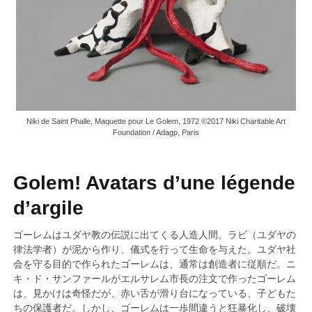
Niki de Saint Phalle, Maquette pour Le Golem, 1972 ©2017 Niki Charitable Art
Foundation / Adagp, Paris
Golem! Avatars d’une légende
d’argile
ゴーレムはユダヤ教の伝説に出てくる人造人間。ラビ（ユダヤの
律法学者）が泥から作り、儀式を行って生命を与えた。ユダヤ社
会を守る目的で作られたゴーレムは、通常は創造者に従順だ。ニ
キ・ド・サンファールがエルサレム市長の注文で作ったゴーレム
は、見かけは奇怪だが、赤い舌が滑り台になっている、子どもた
ちの保護者だ。しかし、ゴーレムは一歩間違うと狂暴化し、破壊