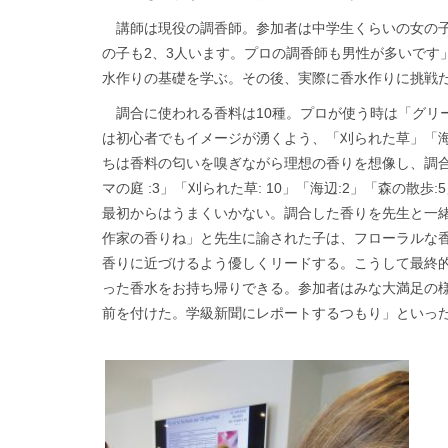
講師は現役の調香師。参加者は中学生くらいの女の子
の子も2、3人います。プロの調香師も男性が多いです
水作りの基礎を学ぶ。その後、実際に香水作りに挑戦
調合に使われる香料は10種。プロが使う時は「グリ
は初心者でもイメージが湧くよう、「刈られた草」「
ちは香料の匂いを嗅ぎながら理想の香りを想像し、調合
マの庭 :3」「刈られた草: 10」「海辺:2」「森の散
最初からはうまくいかない。調合した香りを先生と一
作家の香りね」と先生に諭された子は、フローラルな
香りに近づけるよう優しくリードする。こうして最終
った香水をお持ち帰りできる。参加者はみな大満足の
前を付けた。学級新聞にレポートするつもり」といっ