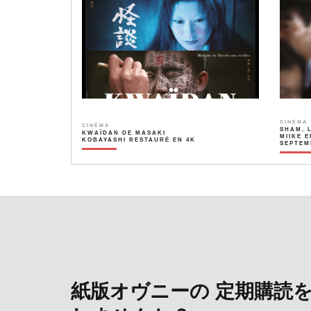
CINÉMA
CINÉMA
SHAM, 
KWAÏDAN DE MASAKI
MIIKE E
KOBAYASHI RESTAURÉ EN 4K
SEPTEM
紙版オヴニーの 定期購読