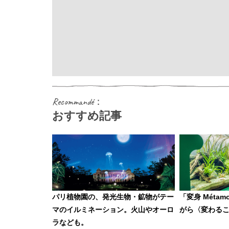
Recommandé：
おすすめ記事
パリ植物園の、発光生物・鉱物がテー
「変身 Métam
マのイルミネーション。火山やオーロ
がら〈変わる
ラなども。