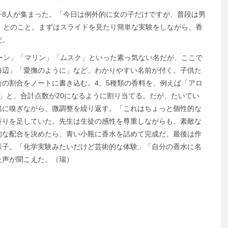
8人が集まった。「今日は例外的に女の子だけですが、普段は男
」とのこと。まずはスライドを見たり簡単な実験をしながら、香
だ。
ーン」「マリン」「ムスク」といった素っ気ない名だが、ここで
海辺」「愛撫のように」など、わかりやすい名前が付く。子供た
の割合をノートに書き込む。4、5種類の香料を、例えば「アロ
歩:5」と、合計点数が20になるように割り当てる。だが、たいてい
緒に嗅ぎながら、微調整を繰り返す。「これはちょっと個性的な
香りを足していた。先生は生徒の感性を尊重しながらも、素敵な
的な配合を決めたら、青い小瓶に香水を詰めて完成だ。最後は作
様子。「化学実験みたいだけど芸術的な体験」「自分の香水に名
た声が聞こえた。（瑞）