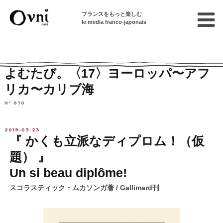
フランスをもっと楽しむ
le media franco-japonais
Home
フランスを知る
芸術
本
よむたび。〈17〉ヨーロッパ〜アフ
リカ〜カリブ海
N° 870
2019-03-23
『 かくも立派なディプロム！（仮
題） 』
Un si beau diplôme!
スコラスティック・ムカソンガ著 / Gallimard刊