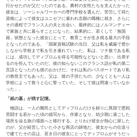
行かせたのが父だったのである。農村の女性たちを支えたかった
彼女は、ソーシャルワーカーの専門学校を選んだ。苦労して得た
資格によって彼女はユニセフに雇われ念願の職種に就き、さらに
その過程でフランス人の夫と出会い、最終的にはノルマンディー
で家族と共に暮らすことになった。結果的に、若くして「無国
籍」状態となった彼女にとって、教育こそが生き残る最大の手段
となったのである。「国家資格試験の当日、父は私を威厳で脅か
しながら学校まで私を引き連れていった。私は、ツチ族である私
には、成功してディプロムを得る可能性などないと思い、出席す
るのを拒んでいたのだ。彼の知らないこのフランス語が私の第二
言語となったのも彼のおかげだ。それは私のパスポートであり私
の救世主でもあった。父は、彼の子供たちの、少なくとも一人は
学校によって救うと心に誓っていた。そして彼は間違っていなか
った」。
「紙の墓」が残す記憶。
物語は、一人の難民としてディプロムだけを頼りに異国で悪戦
苦闘する若かった頃の描写から、作家となり、幼少期に過ごした
場所を辿る旅の場面へと移行する。とりわけ彼女が熱心に探した
のが、父が経営していた小さな商店の跡地だ。彼女からの仕送り
で建てたその店は、若き日の彼女にとってディプロムがそうだっ