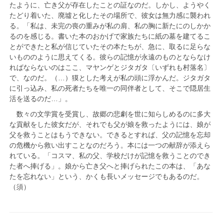
たように、亡き父が存在したことの証なのだ。しかし、ようやく
たどり着いた、廃墟と化したその場所で、彼女は無力感に襲われ
る。「私は、未完の喪の重みが私の肩、私の胸に新たにのしかか
るのを感じる。書いた本のおかげで家族たちに紙の墓を建てるこ
とができたと私が信じていたその本たちが、急に、取るに足らな
いもののように思えてくる。彼らの記憶が永遠のものとならなけ
ればならないのはここ、マヤンゲとジタガタ〔いずれも村落名〕
で、なのだ。（…）獏とした考えが私の頭に浮かんだ。ジタガタ
に引っ込み、私の死者たちを唯一の同伴者として、そこで隠居生
活を送るのだ…」。
数々の文学賞を受賞し、故郷の悲劇を世に知らしめるのに多大
な貢献をした彼女だが、それでも父が娘を救ったようには、娘が
父を救うことはもうできない。できるとすれば、父の記憶を忘却
の危機から救い出すことなのだろう。本には一つの献辞が添えら
れている。「コスマ、私の父、学校だけが記憶を救うことのでき
た者へ捧げる」。娘から亡き父へと捧げられたこの本は、「あな
たを忘れない」という、かくも長いメッセージでもあるのだ。
（須）