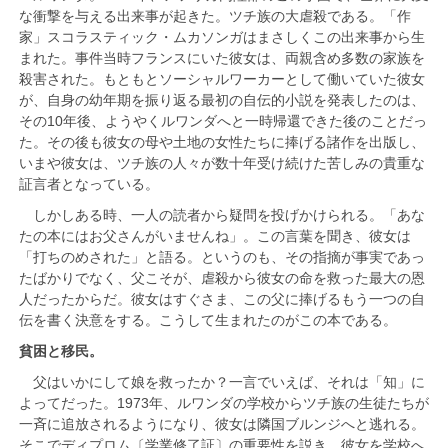
な衝撃を与える出来事が起きた。ツチ族の大虐殺である。「作
家」スコラスティック・ムカソンガはまさしくこの出来事から生
まれた。事件当時フランスにいた彼女は、両親含め多数の家族を
殺害された。もともとソーシャルワーカーとして働いていた彼女
が、自身の幼年期を振り返る最初の自伝的小説を発表したのは、
その10年後、ようやくルワンダへと一時帰還できた後のことだっ
た。その後も彼女の母や土地の女性たちに捧げる諸作を出版し、
いまや彼女は、ツチ族の人々が数十年受け続けた苦しみの貴重な
証言者となっている。
しかしある時、一人の読者から疑問を投げかけられる。「あな
たの本にはお父さんがいませんね」。この言葉を聞き、彼女は
「打ちのめされた」と語る。というのも、その指摘が事実であっ
たばかりでなく、父こそが、虐殺から彼女の命を救った最大の恩
人だったからだ。彼女はすぐさま、この父に捧げるもう一つの自
伝を書く決意をする。こうして生まれたのがこの本である。
貧困と移民。
父はいかにして娘を救ったか？一言でいえば、それは「知」に
よってだった。1973年、ルワンダの学校からツチ族の生徒たちが
一斉に追放されるようになり、彼女は隣国ブルンジへと逃れる。
そこでディプロム〔学業修了証〕の重要性を説き、彼女を学校へ