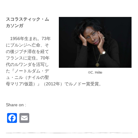
スコラスティック・ム
カソンガ
1956年生まれ。73年
にブルンジへ亡命、そ
の後ジブチ滞在を経て
フランスに定住。70年
代のルワンダを活写し
た『ノートルダム・デ
©️C. Hélie
ュ・ニル（ナイルの聖
母マリア/仮題）』（2012年）でルノドー賞受賞。
Share on :
Facebook
Email