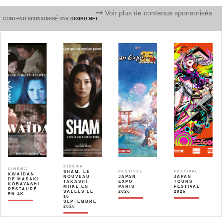
Voir plus de contenus sponsorisés
CONTENU SPONSORISÉ PAR
DIGIBU.NET
CINÉMA
CINÉMA
SHAM, LE
FESTIVAL
FESTIVAL
KWAÏDAN
NOUVEAU
JAPAN
JAPAN
DE MASAKI
TAKASHI
EXPO
TOURS
KOBAYASHI
MIIKE EN
PARIS
FESTIVAL
RESTAURÉ
SALLES LE
2026
2026
EN 4K
16
SEPTEMBRE
2026