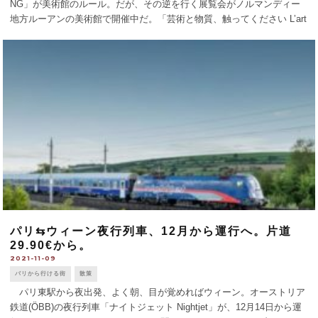
NG」が美術館のルール。だが、その逆を行く展覧会がノルマンディー
地方ルーアンの美術館で開催中だ。「芸術と物質、触ってください L’art
et la [...]
パリ⇆ウィーン夜行列車、12月から運行へ。片道
29.90€から。
2021-11-09
パリから行ける街
散策
パリ東駅から夜出発、よく朝、目が覚めればウィーン。オーストリア
鉄道(ÖBB)の夜行列車「ナイトジェット Nightjet」が、12月14日から運