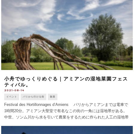
役を演じ、ユマ・サーマ [...]
小舟でゆっくりめぐる｜アミアンの湿地菜園フェス
ティバル。
2021-08-14
イベント
パリから行ける街
散策
Festival des Hortillonnages d’Amiens パリからアミアンまでは電車で
1時間20分。アミアン大聖堂で有名なこの街の一角には湿地帯がある。
中世、ソンム川から水を引いて農業をするために作られた人工の湿地帯
だ。湿地の土には植物の生育に必要な [...]