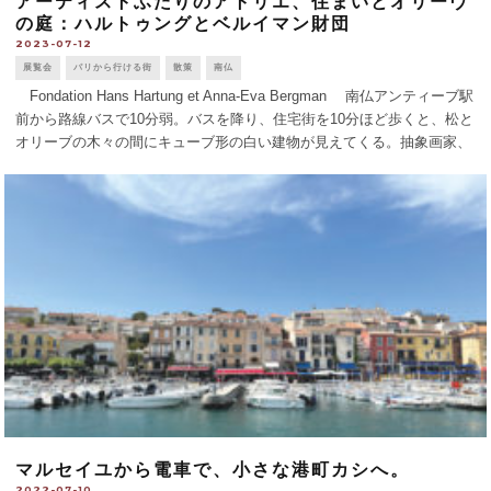
アーティストふたりのアトリエ、住まいとオリーヴ
の庭：ハルトゥングとベルイマン財団
2023-07-12
展覧会
パリから行ける街
散策
南仏
Fondation Hans Hartung et Anna-Eva Bergman 南仏アンティーブ駅
前から路線バスで10分弱。バスを降り、住宅街を10分ほど歩くと、松と
オリーブの木々の間にキューブ形の白い建物が見えてくる。抽象画家、
ハンス・ハルトゥング（1904-89）と [...]
マルセイユから電車で、小さな港町カシへ。
2022-07-10