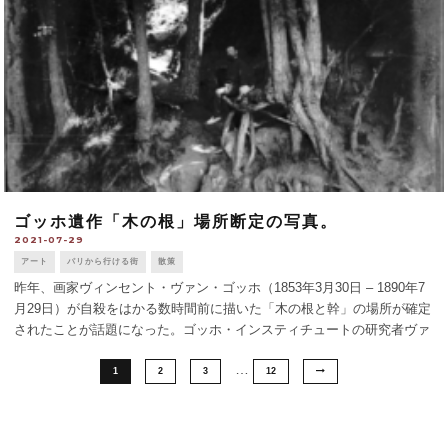
ゴッホ遺作「木の根」場所断定の写真。
2021-07-29
アート
パリから行ける街
散策
昨年、画家ヴィンセント・ヴァン・ゴッホ（1853年3月30日 – 1890年7
月29日）が自殺をはかる数時間前に描いた「木の根と幹」の場所が確定
されたことが話題になった。ゴッホ・インスティチュートの研究者ヴァ
ウター・ヴァン・デア・ベーンさんがロックダウン中に、「木の根 [...]
…
1
2
3
12