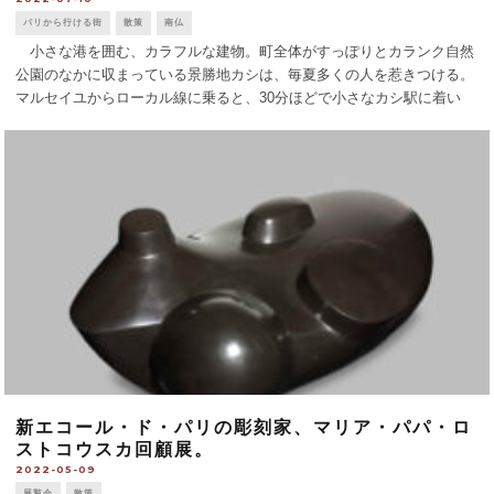
パリから行ける街
散策
南仏
小さな港を囲む、カラフルな建物。町全体がすっぽりとカランク自然
公園のなかに収まっている景勝地カシは、毎夏多くの人を惹きつける。
マルセイユからローカル線に乗ると、30分ほどで小さなカシ駅に着い
た。 コスケール洞窟の発見（P2参照）がこの付近だったことからも
分かる通り、このあたり [...]
新エコール・ド・パリの彫刻家、マリア・パパ・ロ
ストコウスカ回顧展。
2022-05-09
展覧会
散策