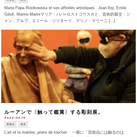
Maria Papa Rostkowska et ses affinités artistiques : Jean Arp, Emile
Gilioli, Marino Mariniマリア・パパ=ロストコウスカと、芸術的親交：ジ
ャン・アルプ、エミール・ジリオーリ、マリノ・マリーニ [...]
ルーアンで〈触って鑑賞〉する彫刻展。
2022-04-16
展覧会
散策
L’art et la matière, prière de toucher 一般に「芸術品には触るのは