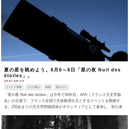
夏の星を眺めよう。8月6～8日「星の夜 Nuit des
étoiles」。
2021-08-03
イベント情報
パリで遊ぶ
散策
夜のパリ
「星の夜 Nuit des étoiles」は今年で30年目。AFA（フランス天文学協
会）の主催で、フランス全国で天体観測を主とするイベントを開催す
る。250あまりの天文学関係団体がボランティアとして参加し、初心者
にもわわかりやすい説明をしてくれたり、星座にまつわる神話などを語
っ [...]