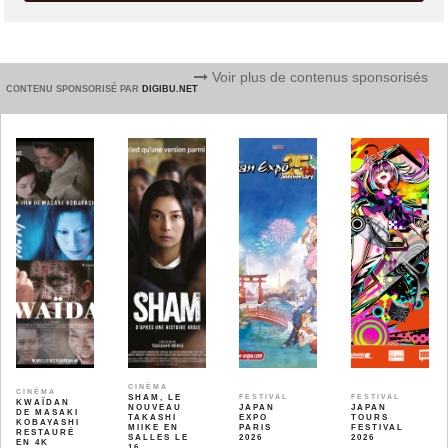
Voir plus de contenus sponsorisés
CONTENU SPONSORISÉ PAR
DIGIBU.NET
CINÉMA
CINÉMA
SHAM, LE
FESTIVAL
FESTIVAL
KWAÏDAN
NOUVEAU
JAPAN
JAPAN
DE MASAKI
TAKASHI
EXPO
TOURS
KOBAYASHI
MIIKE EN
PARIS
FESTIVAL
RESTAURÉ
SALLES LE
2026
2026
EN 4K
16