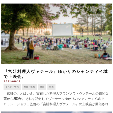
会や、収穫祭の一週間をしめくくるダンスパーティー「Back to the
Future」 [...]
『宮廷料理人ヴァテール』ゆかりのシャンティイ城
で上映会。
2021-08-17
イベント情報
舞台・映画
散策
映画
伝説の、とはいえ、実在した料理人フランソワ・ヴァテールの劇的な
死から350年。それを記念してヴァテールゆかりのシャンティイ城で、
ロラン・ジョフェ監督の『宮廷料理人ヴァテール』の上映会が開催され
る。巨額の予算を投じたロケ、ジェラール・ドパルデューがヴァテール