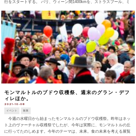
行をスタートする。 パリ、ウィーン間1400kmを、ストラスブール、ミ
ュンヘン、ザルツブルク、リンツ、ザンクト・ポルテン、ウィーンに
停 [...]
モンマルトルのブドウ収穫祭、週末のグラン・デフ
ィレほか。
2021-10-08
イベント
散策
今週の水曜日から始まったモンマルトルのブドウ収穫祭。昨年はネッ
ト上のヴァーチャル収穫祭でしたが、今年は実際に、モンマルトルの丘
に行ってたのしめます。今年のテーマは、未来。食の未来を考える展覧