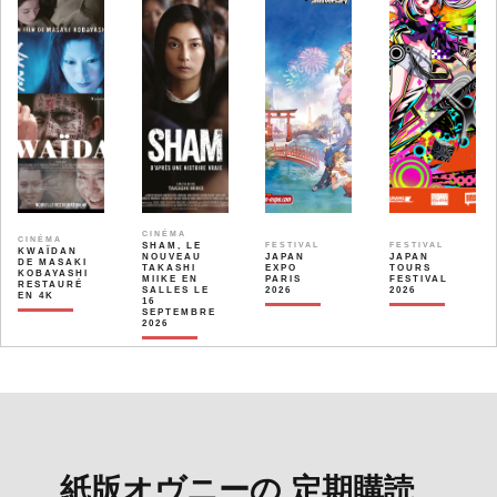
CINÉMA
CINÉMA
SHAM, LE
FESTIVAL
FESTIVAL
KWAÏDAN
NOUVEAU
JAPAN
JAPAN
DE MASAKI
TAKASHI
EXPO
TOURS
KOBAYASHI
MIIKE EN
PARIS
FESTIVAL
RESTAURÉ
SALLES LE
2026
2026
EN 4K
16
SEPTEMBRE
2026
紙版オヴニーの 定期購読