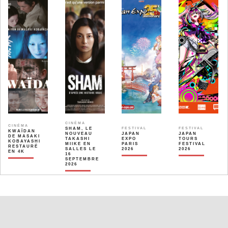
CINÉMA
CINÉMA
SHAM, LE
FESTIVAL
FESTIVAL
KWAÏDAN
NOUVEAU
JAPAN
JAPAN
DE MASAKI
TAKASHI
EXPO
TOURS
KOBAYASHI
MIIKE EN
PARIS
FESTIVAL
RESTAURÉ
SALLES LE
2026
2026
EN 4K
16
SEPTEMBRE
2026