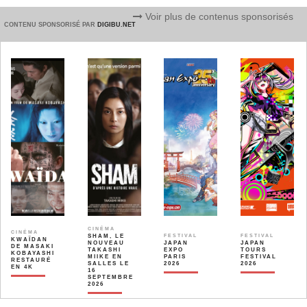
Voir plus de contenus sponsorisés
CONTENU SPONSORISÉ PAR
DIGIBU.NET
CINÉMA
CINÉMA
SHAM, LE
FESTIVAL
FESTIVAL
KWAÏDAN
NOUVEAU
JAPAN
JAPAN
DE MASAKI
TAKASHI
EXPO
TOURS
KOBAYASHI
MIIKE EN
PARIS
FESTIVAL
RESTAURÉ
SALLES LE
2026
2026
EN 4K
16
SEPTEMBRE
2026