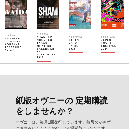
CINÉMA
CINÉMA
SHAM, LE
FESTIVAL
FESTIVAL
KWAÏDAN
NOUVEAU
JAPAN
JAPAN
DE MASAKI
TAKASHI
EXPO
TOURS
KOBAYASHI
MIIKE EN
PARIS
FESTIVAL
RESTAURÉ
SALLES LE
2026
2026
EN 4K
16
SEPTEMBRE
2026
紙版オヴニーの 定期購読
をしませんか？
オヴニーは、毎月1回発行しています。毎号欠かさず
にお読みいただくために、 定期購読はいかがです