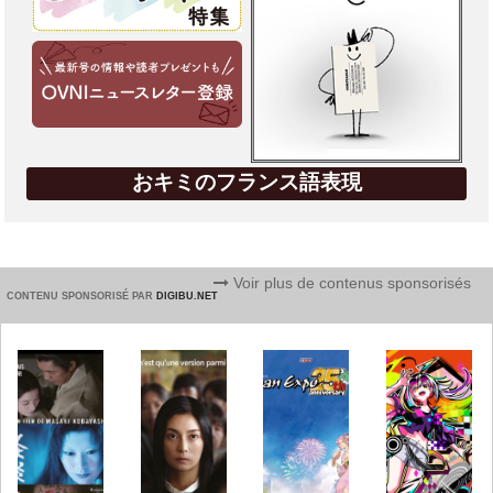
おキミのフランス語表現
Voir plus de contenus sponsorisés
CONTENU SPONSORISÉ PAR
DIGIBU.NET