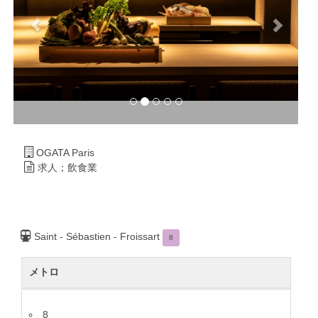
OGATA Paris
求人；飲食業
Saint - Sébastien - Froissart
8
メトロ
8