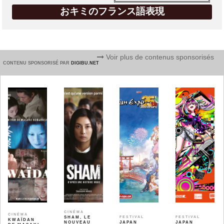
おキミのフランス語表現
Voir plus de contenus sponsorisés
CONTENU SPONSORISÉ PAR
DIGIBU.NET
CINÉMA
CINÉMA
SHAM, LE
FESTIVAL
FESTIVAL
KWAÏDAN
NOUVEAU
JAPAN
JAPAN