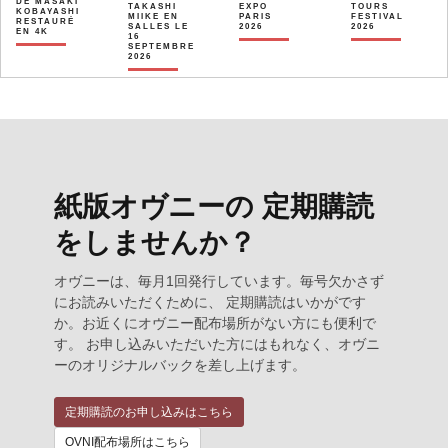
DE MASAKI
TAKASHI
EXPO
TOURS
KOBAYASHI
MIIKE EN
PARIS
FESTIVAL
RESTAURÉ
SALLES LE
2026
2026
EN 4K
16
SEPTEMBRE
2026
紙版オヴニーの 定期購読
をしませんか？
オヴニーは、毎月1回発行しています。毎号欠かさず
にお読みいただくために、 定期購読はいかがです
か。お近くにオヴニー配布場所がない方にも便利で
す。 お申し込みいただいた方にはもれなく、オヴニ
ーのオリジナルバックを差し上げます。
定期購読のお申し込みはこちら
OVNI配布場所はこちら