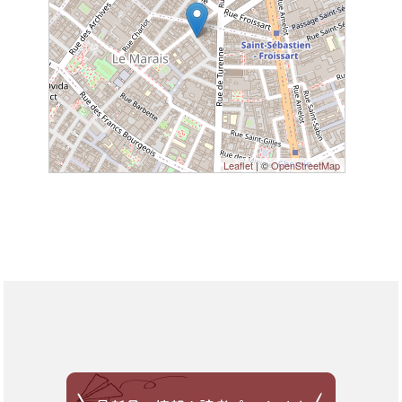
Leaflet
| ©
OpenStreetMap