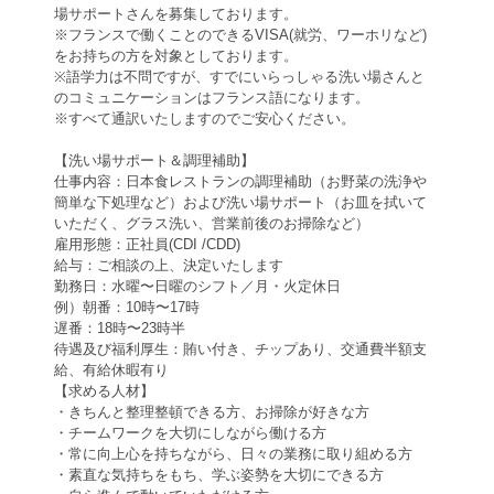
場サポートさんを募集しております。
※フランスで働くことのできるVISA(就労、ワーホリなど)
をお持ちの方を対象としております。
※語学力は不問ですが、すでにいらっしゃる洗い場さんと
のコミュニケーションはフランス語になります。
※すべて通訳いたしますのでご安心ください。
【洗い場サポート＆調理補助】
仕事内容：日本食レストランの調理補助（お野菜の洗浄や
簡単な下処理など）および洗い場サポート（お皿を拭いて
いただく、グラス洗い、営業前後のお掃除など）
雇用形態：正社員(CDI /CDD)
給与：ご相談の上、決定いたします
勤務日：水曜〜日曜のシフト／月・火定休日
例）朝番：10時〜17時
遅番：18時〜23時半
待遇及び福利厚生：賄い付き、チップあり、交通費半額支
給、有給休暇有り
【求める人材】
・きちんと整理整頓できる方、お掃除が好きな方
・チームワークを大切にしながら働ける方
・常に向上心を持ちながら、日々の業務に取り組める方
・素直な気持ちをもち、学ぶ姿勢を大切にできる方