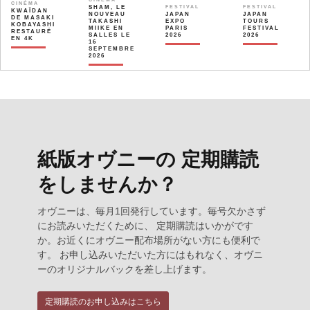
CINÉMA
SHAM, LE
FESTIVAL
FESTIVAL
KWAÏDAN
NOUVEAU
JAPAN
JAPAN
DE MASAKI
TAKASHI
EXPO
TOURS
KOBAYASHI
MIIKE EN
PARIS
FESTIVAL
RESTAURÉ
SALLES LE
2026
2026
EN 4K
16
SEPTEMBRE
2026
紙版オヴニーの 定期購読
をしませんか？
オヴニーは、毎月1回発行しています。毎号欠かさず
にお読みいただくために、 定期購読はいかがです
か。お近くにオヴニー配布場所がない方にも便利で
す。 お申し込みいただいた方にはもれなく、オヴニ
ーのオリジナルバックを差し上げます。
定期購読のお申し込みはこちら