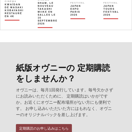
CINÉMA
SHAM, LE
FESTIVAL
FESTIVAL
KWAÏDAN
NOUVEAU
JAPAN
JAPAN
DE MASAKI
TAKASHI
EXPO
TOURS
KOBAYASHI
MIIKE EN
PARIS
FESTIVAL
RESTAURÉ
SALLES LE
2026
2026
EN 4K
16
SEPTEMBRE
2026
紙版オヴニーの 定期購読
をしませんか？
オヴニーは、毎月1回発行しています。毎号欠かさず
にお読みいただくために、 定期購読はいかがです
か。お近くにオヴニー配布場所がない方にも便利で
す。 お申し込みいただいた方にはもれなく、オヴニ
ーのオリジナルバックを差し上げます。
定期購読のお申し込みはこちら